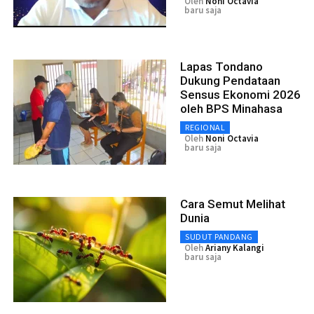
Oleh
Noni Octavia
baru saja
Lapas Tondano
Dukung Pendataan
Sensus Ekonomi 2026
oleh BPS Minahasa
REGIONAL
Oleh
Noni Octavia
baru saja
Cara Semut Melihat
Dunia
SUDUT PANDANG
Oleh
Ariany Kalangi
baru saja