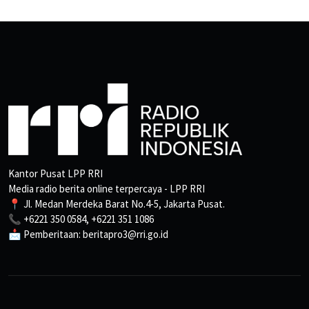
Kantor Pusat LPP RRI
Media radio berita online terpercaya - LPP RRI
📍 Jl. Medan Merdeka Barat No.4-5, Jakarta Pusat.
📞 +6221 350 0584, +6221 351 1086
📩 Pemberitaan: beritapro3@rri.go.id