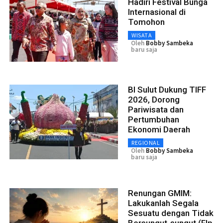
Hadiri Festival Bunga
Internasional di
Tomohon
WISATA
Oleh
Bobby Sambeka
baru saja
BI Sulut Dukung TIFF
2026, Dorong
Pariwisata dan
Pertumbuhan
Ekonomi Daerah
REGIONAL
Oleh
Bobby Sambeka
baru saja
Renungan GMIM:
Lakukanlah Segala
Sesuatu dengan Tidak
Bersungut-sungut (Flp