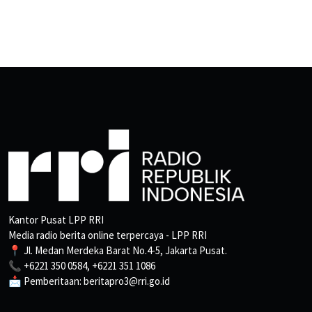
Kantor Pusat LPP RRI
Media radio berita online terpercaya - LPP RRI
📍 Jl. Medan Merdeka Barat No.4-5, Jakarta Pusat.
📞 +6221 350 0584, +6221 351 1086
📩 Pemberitaan: beritapro3@rri.go.id