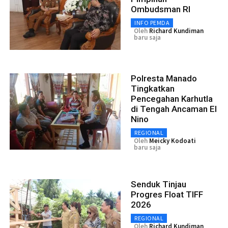
Ombudsman RI
INFO PEMDA
Oleh
Richard Kundiman
baru saja
Polresta Manado
Tingkatkan
Pencegahan Karhutla
di Tengah Ancaman El
Nino
REGIONAL
Oleh
Meicky Kodoati
baru saja
Senduk Tinjau
Progres Float TIFF
2026
REGIONAL
Oleh
Richard Kundiman