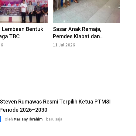
 Lembean Bentuk
Sasar Anak Remaja,
iaga TBC
Pemdes Klabat dan
Puskesmas Tatelu Gelar
26
11 Jul 2026
Posrem
 Steven Rumawas Resmi Terpilih Ketua PTMSI
Periode 2026–2030
Oleh
Mariany Ibrahim
baru saja