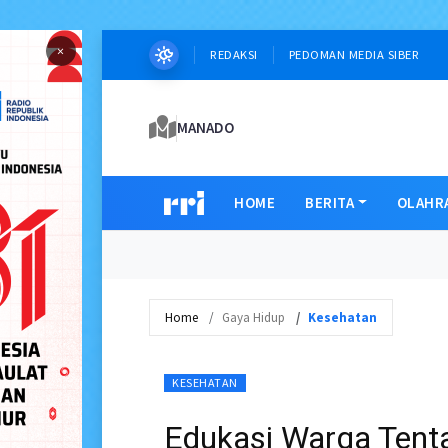
×
REDAKSI
PEDOMAN MEDIA SIBER
MANADO
HOME
BERITA
OLAHR
Home
Gaya Hidup
Kesehatan
KESEHATAN
Edukasi Warga Tent