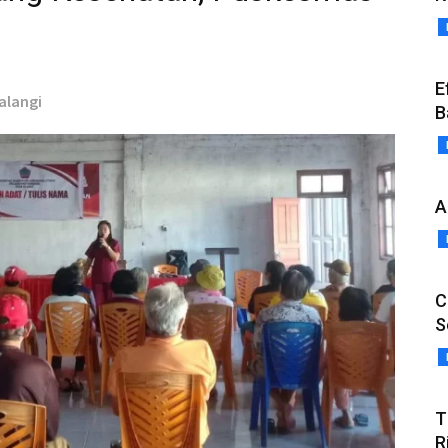
E
Kalangi
B
A
C
S
T
R