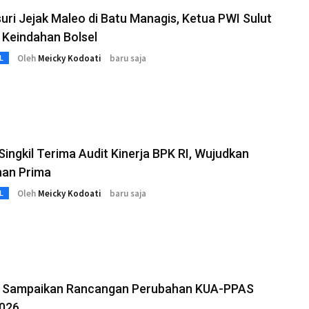
ri Jejak Maleo di Batu Managis, Ketua PWI Sulut
 Keindahan Bolsel
Oleh
Meicky Kodoati
baru saja
L
Singkil Terima Audit Kinerja BPK RI, Wujudkan
nan Prima
Oleh
Meicky Kodoati
baru saja
L
 Sampaikan Rancangan Perubahan KUA-PPAS
026