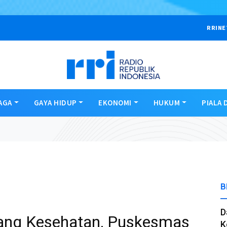
RRINE
AGA
GAYA HIDUP
EKONOMI
HUKUM
PIALA 
B
D
ang Kesehatan, Puskesmas
K