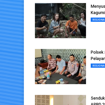
Menyusu
Kagumi
REGIONA
Polsek 
Pelaya
REGIONA
Senduk
APBD 2