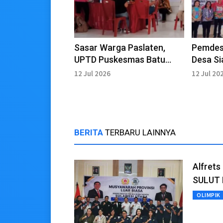
Sasar Warga Paslaten,
Pemdes
UPTD Puskesmas Batu
Desa S
Gelar Posyandu
12 Jul 2026
12 Jul 20
BERITA
TERBARU LAINNYA
Alfrets
SULUT 
OLIMPIK