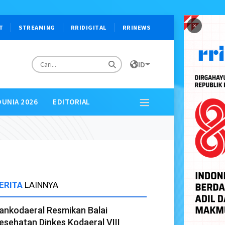
×
T
STREAMING
RRIDIGITAL
RRINEWS
ID
DUNIA 2026
EDITORIAL
ERITA
LAINNYA
ankodaeral Resmikan Balai
esehatan Dinkes Kodaeral VIII