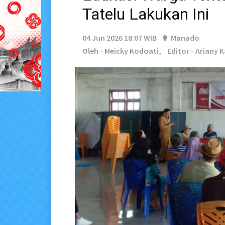
Tatelu Lakukan Ini
04 Jun 2026 18:07 WIB
Manado
Oleh - Meicky Kodoati,
Editor - Ariany 