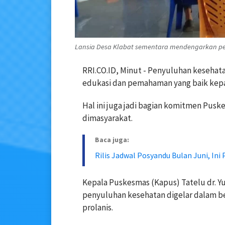
Lansia Desa Klabat sementara mendengarkan pe
RRI.CO.ID, Minut - Penyuluhan kesehat
edukasi dan pemahaman yang baik kep
Hal ini juga jadi bagian komitmen Pus
dimasyarakat.
Baca juga:
Rilis Jadwal Posyandu Bulan Juni, Ini
Kepala Puskesmas (Kapus) Tatelu dr. Y
penyuluhan kesehatan digelar dalam b
prolanis.