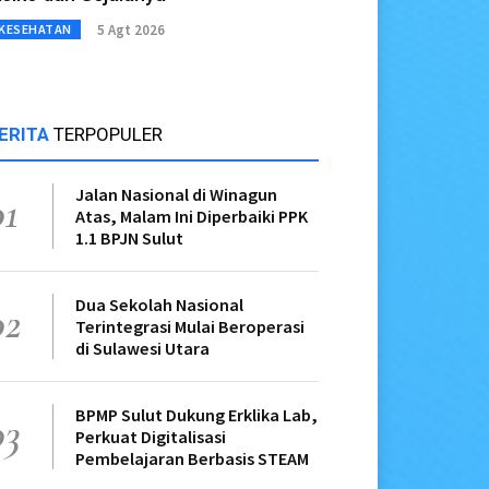
5 Agt 2026
KESEHATAN
ERITA
TERPOPULER
Jalan Nasional di Winagun
01
Atas, Malam Ini Diperbaiki PPK
1.1 BPJN Sulut
Dua Sekolah Nasional
02
Terintegrasi Mulai Beroperasi
di Sulawesi Utara
BPMP Sulut Dukung Erklika Lab,
03
Perkuat Digitalisasi
Pembelajaran Berbasis STEAM