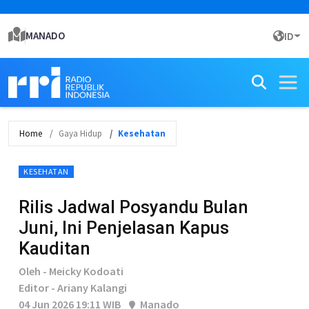
MANADO
ID
Home
Gaya Hidup
Kesehatan
KESEHATAN
Rilis Jadwal Posyandu Bulan
Juni, Ini Penjelasan Kapus
Kauditan
Oleh - Meicky Kodoati
Editor - Ariany Kalangi
04 Jun 2026 19:11 WIB
Manado