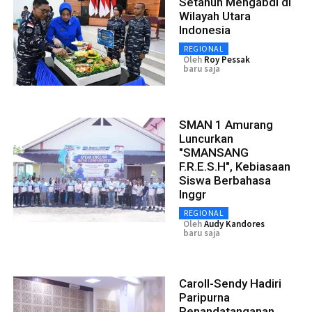
Setahun Mengabdi di
Wilayah Utara
Indonesia
REGIONAL
Oleh
Roy Pessak
baru saja
SMAN 1 Amurang
Luncurkan
"SMANSANG
F.R.E.S.H", Kebiasaan
Siswa Berbahasa
Inggr
REGIONAL
Oleh
Audy Kandores
baru saja
Caroll-Sendy Hadiri
Paripurna
Penandatanganan