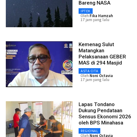
Bareng NASA
IPTEK
Oleh
Fika Hamzah
17 jam yang lalu
Kemenag Sulut
Matangkan
Pelaksanaan GEBER
MAS di 294 Masjid
ASTA CITA
Oleh
Noni Octavia
17 jam yang lalu
Lapas Tondano
Dukung Pendataan
Sensus Ekonomi 2026
oleh BPS Minahasa
REGIONAL
Oleh
Noni Octavia