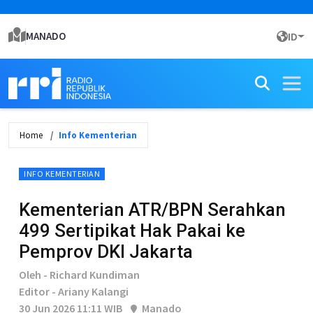
MANADO
ID
Home
Info Kementerian
INFO KEMENTERIAN
Kementerian ATR/BPN Serahkan
499 Sertipikat Hak Pakai ke
Pemprov DKI Jakarta
Oleh - Richard Kundiman
Editor - Ariany Kalangi
30 Jun 2026 11:11 WIB
Manado