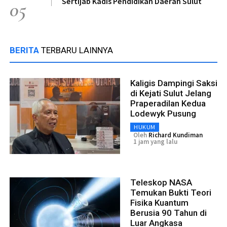
Sertijab Kadis Pendidikan Daerah Sulut
05
BERITA
TERBARU LAINNYA
Kaligis Dampingi Saksi
di Kejati Sulut Jelang
Praperadilan Kedua
Lodewyk Pusung
HUKUM
Oleh
Richard Kundiman
1 jam yang lalu
Teleskop NASA
Temukan Bukti Teori
Fisika Kuantum
Berusia 90 Tahun di
Luar Angkasa