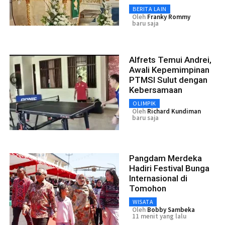
BERITA LAIN
Oleh
Franky Rommy
baru saja
Alfrets Temui Andrei,
Awali Kepemimpinan
PTMSI Sulut dengan
Kebersamaan
OLIMPIK
Oleh
Richard Kundiman
baru saja
Pangdam Merdeka
Hadiri Festival Bunga
Internasional di
Tomohon
WISATA
Oleh
Bobby Sambeka
11 menit yang lalu