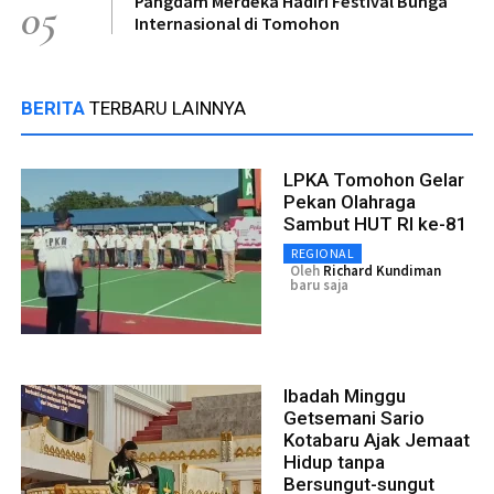
Pangdam Merdeka Hadiri Festival Bunga
05
Internasional di Tomohon
BERITA
TERBARU LAINNYA
LPKA Tomohon Gelar
Pekan Olahraga
Sambut HUT RI ke-81
REGIONAL
Oleh
Richard Kundiman
baru saja
Ibadah Minggu
Getsemani Sario
Kotabaru Ajak Jemaat
Hidup tanpa
Bersungut-sungut