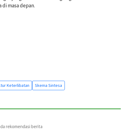
 di masa depan.
ktur Keterlibatan
Skema Sintesa
ada rekomendasi berita