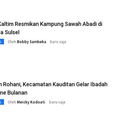
Kaltim Resmikan Kampung Sawah Abadi di
a Sulsel
Oleh
Bobby Sambeka
baru saja
L
n Rohani, Kecamatan Kauditan Gelar Ibadah
ne Bulanan
Oleh
Meicky Kodoati
baru saja
L