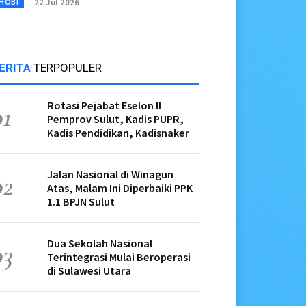
22 Jul 2026
HOBI
ERITA
TERPOPULER
Rotasi Pejabat Eselon II
01
Pemprov Sulut, Kadis PUPR,
Kadis Pendidikan, Kadisnaker
Jalan Nasional di Winagun
02
Atas, Malam Ini Diperbaiki PPK
1.1 BPJN Sulut
Dua Sekolah Nasional
03
Terintegrasi Mulai Beroperasi
di Sulawesi Utara