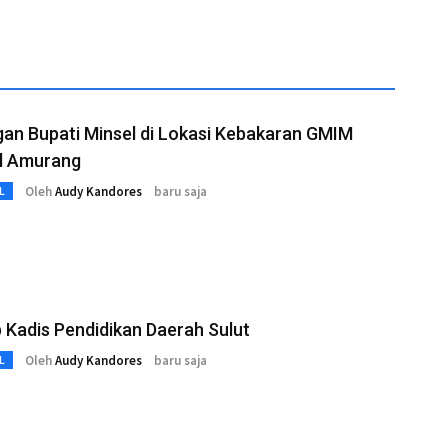
an Bupati Minsel di Lokasi Kebakaran GMIM
l Amurang
Oleh
Audy Kandores
baru saja
L
b Kadis Pendidikan Daerah Sulut
Oleh
Audy Kandores
baru saja
L