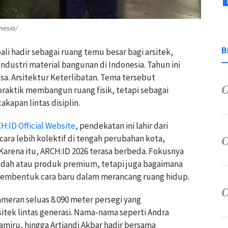
nesia/
B
li hadir sebagai ruang temu besar bagi arsitek,
ndustri material bangunan di Indonesia. Tahun ini
. Arsitektur Keterlibatan. Tema tersebut
raktik membangun ruang fisik, tetapi sebagai
kapan lintas disiplin.
H:ID Official Website
, pendekatan ini lahir dari
ara lebih kolektif di tengah perubahan kota,
. Karena itu, ARCH:ID 2026 terasa berbeda. Fokusnya
ah atau produk premium, tetapi juga bagaimana
 membentuk cara baru dalam merancang ruang hidup.
ameran seluas 8.090 meter persegi yang
itek lintas generasi. Nama-nama seperti
Andra
Hamiru
, hingga
Artiandi Akbar
hadir bersama