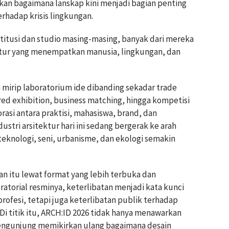
an bagaimana lanskap kini menjadi bagian penting
rhadap krisis lingkungan.
nstitusi dan studio masing-masing, banyak dari mereka
ktur yang menempatkan manusia, lingkungan, dan
h mirip laboratorium ide dibanding sekadar trade
tured exhibition, business matching, hingga kompetisi
si antara praktisi, mahasiswa, brand, dan
dustri arsitektur hari ini sedang bergerak ke arah
, teknologi, seni, urbanisme, dan ekologi semakin
itu lewat format yang lebih terbuka dan
uratorial resminya, keterlibatan menjadi kata kunci
rofesi, tetapi juga keterlibatan publik terhadap
Di titik itu, ARCH:ID 2026 tidak hanya menawarkan
 pengunjung memikirkan ulang bagaimana desain