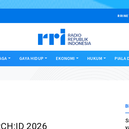
RRINE
AGA
GAYA HIDUP
EKONOMI
HUKUM
PIALA 
B
S
RCH:ID 2026
y