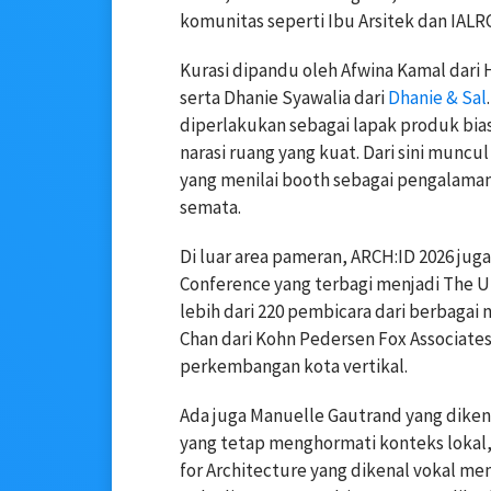
komunitas seperti
Ibu Arsitek
dan
IALR
Kurasi dipandu oleh
Afwina Kamal
dari 
serta
Dhanie Syawalia
dari
Dhanie & Sal
diperlakukan sebagai lapak produk bia
narasi ruang yang kuat. Dari sini munc
yang menilai booth sebagai pengalaman
semata.
Di luar area pameran, ARCH:ID 2026 jug
Conference yang terbagi menjadi The U
lebih dari 220 pembicara dari berbagai 
Chan
dari Kohn Pedersen Fox Associate
perkembangan kota vertikal.
Ada juga
Manuelle Gautrand
yang diken
yang tetap menghormati konteks lokal,
for Architecture
yang dikenal vokal mem