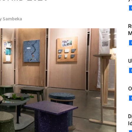
by Sambeka
R
M
U
O
D
I