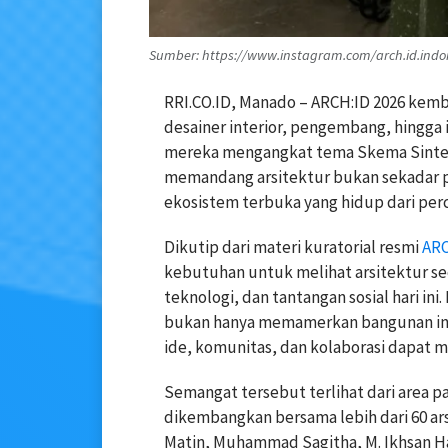
Sumber: https://www.instagram.com/arch.id.indo
RRI.CO.ID, Manado –
ARCH:ID 2026
kemba
desainer interior, pengembang, hingga i
mereka mengangkat tema Skema Sintesa
memandang arsitektur bukan sekadar p
ekosistem terbuka yang hidup dari perca
Dikutip dari materi kuratorial resmi
ARC
kebutuhan untuk melihat arsitektur sec
teknologi, dan tantangan sosial hari ini
bukan hanya memamerkan bangunan ind
ide, komunitas, dan kolaborasi dapat
Semangat tersebut terlihat dari area p
dikembangkan bersama lebih dari 60 ars
Matin
,
Muhammad Sagitha
,
M. Ikhsan 