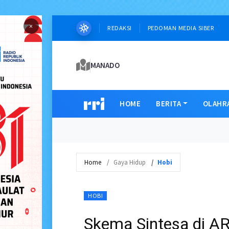
×
REDAKSI
PEDOMAN MEDIA SIBER
MANADO
HOME
BERITA
OLAHR
Home
Gaya Hidup
Hobi
HOBI
Skema Sintesa di A