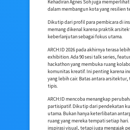
Kehadiran
Agnes Soh
juga memperlihatk
dalam membangun kota yang resilien te
Dikutip dari profil para pembicara di i
memang dikenal karena praktik arsite
keberlanjutan sebagai fokus utama.
ARCH:ID 2026 pada akhirnya terasa lebi
exhibition. Ada 90 sesi talk series, fea
hackathon yang membuka ruang kolabora
komunitas kreatif. Ini penting karena in
yang lebih cair. Batas antara arsitektur
tipis.
ARCH:ID mencoba menangkap perubahan 
partisipatif. Dikutip dari pendekatan k
utama. Bukan hanya keterlibatan antarp
ruang yang mereka tempati setiap hari. 
inspirasi visual, tetapi juga mengajak