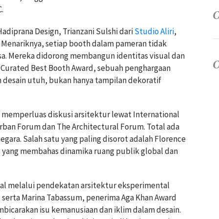
C
.
Hadiprana Design,
Trianzani Sulshi
dari
Studio Aliri
,
. Menariknya, setiap booth dalam pameran tidak
sa. Mereka didorong membangun identitas visual dan
ul Curated Best Booth Award, sebuah penghargaan
 desain utuh, bukan hanya tampilan dekoratif
a memperluas diskusi arsitektur lewat International
rban Forum dan The Architectural Forum. Total ada
negara. Salah satu yang paling disorot adalah
Florence
s yang membahas dinamika ruang publik global dan
al melalui pendekatan arsitektur eksperimental
 serta
Marina Tabassum
, penerima
Aga Khan Award
bicarakan isu kemanusiaan dan iklim dalam desain.