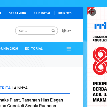
×
T
STREAMING
RRIDIGITAL
RRINEWS
ID
DUNIA 2026
EDITORIAL
ERITA
LAINNYA
nake Plant, Tanaman Hias Elegan
ang Cocok di Segala Ruangan