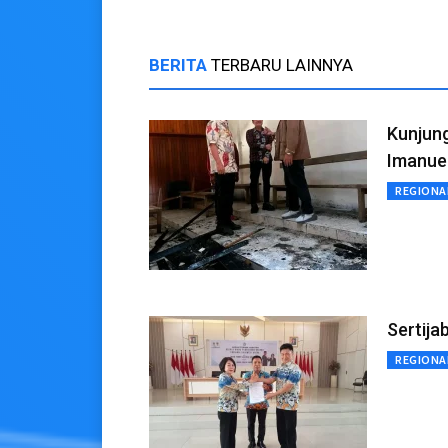
BERITA
TERBARU LAINNYA
Kunjung
Imanue
REGIONA
Sertija
REGIONA