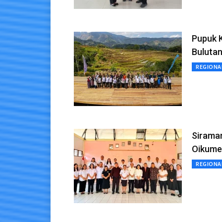
Pupuk 
Bulutan
REGIONA
Sirama
Oikume
REGIONA