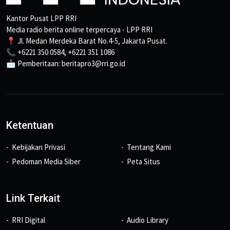
Kantor Pusat LPP RRI
Media radio berita online terpercaya - LPP RRI
📍 Jl. Medan Merdeka Barat No.4-5, Jakarta Pusat.
📞 +6221 350 0584, +6221 351 1086
📩 Pemberitaan: beritapro3@rri.go.id
Ketentuan
Kebijakan Privasi
Tentang Kami
Pedoman Media Siber
Peta Situs
Link Terkait
RRI Digital
Audio Library