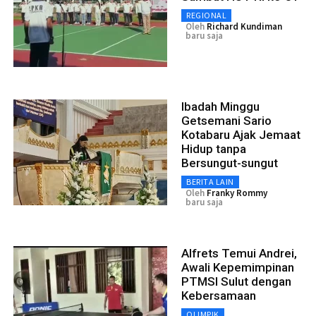
REGIONAL
Oleh
Richard Kundiman
baru saja
Ibadah Minggu
Getsemani Sario
Kotabaru Ajak Jemaat
Hidup tanpa
Bersungut-sungut
BERITA LAIN
Oleh
Franky Rommy
baru saja
Alfrets Temui Andrei,
Awali Kepemimpinan
PTMSI Sulut dengan
Kebersamaan
OLIMPIK