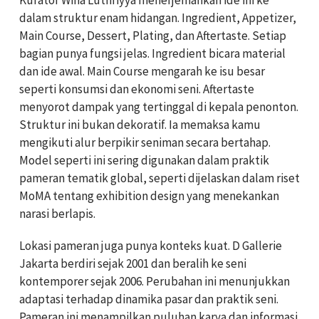
Kurator
Wina Luthfiyya
menerjemahkan ide ini ke
dalam struktur enam hidangan. Ingredient, Appetizer,
Main Course, Dessert, Plating, dan Aftertaste. Setiap
bagian punya fungsi jelas. Ingredient bicara material
dan ide awal. Main Course mengarah ke isu besar
seperti konsumsi dan ekonomi seni. Aftertaste
menyorot dampak yang tertinggal di kepala penonton.
Struktur ini bukan dekoratif. Ia memaksa kamu
mengikuti alur berpikir seniman secara bertahap.
Model seperti ini sering digunakan dalam praktik
pameran tematik global, seperti dijelaskan dalam riset
MoMA
tentang exhibition design yang menekankan
narasi berlapis.
Lokasi pameran juga punya konteks kuat. D Gallerie
Jakarta berdiri sejak 2001 dan beralih ke seni
kontemporer sejak 2006. Perubahan ini menunjukkan
adaptasi terhadap dinamika pasar dan praktik seni.
Pameran ini menampilkan puluhan karya dan informasi