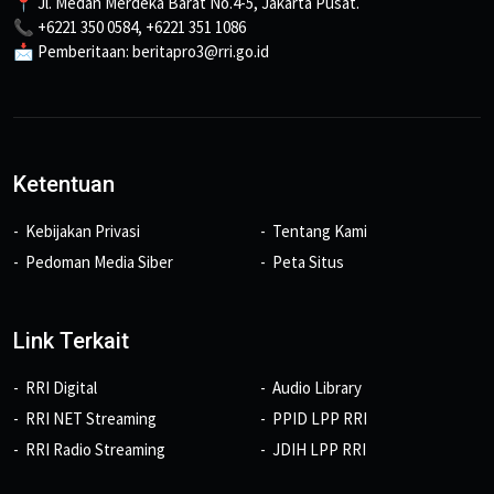
📍 Jl. Medan Merdeka Barat No.4-5, Jakarta Pusat.
📞 +6221 350 0584, +6221 351 1086
📩 Pemberitaan: beritapro3@rri.go.id
Ketentuan
Kebijakan Privasi
Tentang Kami
Pedoman Media Siber
Peta Situs
Link Terkait
RRI Digital
Audio Library
RRI NET Streaming
PPID LPP RRI
RRI Radio Streaming
JDIH LPP RRI