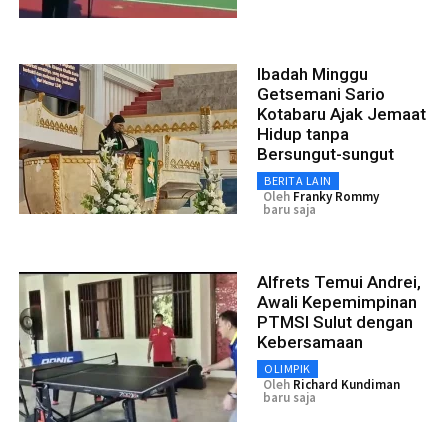
Ibadah Minggu
Getsemani Sario
Kotabaru Ajak Jemaat
Hidup tanpa
Bersungut-sungut
BERITA LAIN
Oleh
Franky Rommy
baru saja
Alfrets Temui Andrei,
Awali Kepemimpinan
PTMSI Sulut dengan
Kebersamaan
OLIMPIK
Oleh
Richard Kundiman
baru saja