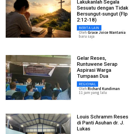
Lakukanlah Segala
Sesuatu dengan Tidak
Bersungut-sungut (Flp
2:12-18)
BERITA LAIN
Oleh
Grace Joice Wantania
baru saja
Gelar Reses,
Runtuwene Serap
Aspirasi Warga
Tumpaan Dua
REGIONAL
Oleh
Richard Kundiman
11 jam yang lalu
Louis Schramm Reses
di Panti Asuhan dr. J.
Lukas