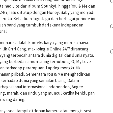
tained Lips dari album Spunky!, hingga You & Me dan
 24/7, lalu ditutup dengan Honey, Baby yang menjadi
ereka. Kehadiran lagu-lagu dari berbagai periode ini
ebuah band yang tumbuh dari skena independen
nal.
menarik adalah konteks karya yang mereka bawa.
lik Grrrl Gang, maxi-single Online 24/7 dirancang
 yang terpecah antara dunia digital dan dunia nyata.
yang berbeda namun saling terhubung. O, My Love
asan terhadap perempuan. Lapdog mengkritik
manan pribadi. Sementara You & Me menghadirkan
 terhadap dunia yang semakin bising. Dalam
erbagai kanal internasional independen, Angee
ngung, marah, dan rindu yang muncul ketika kehidupan
i ruang daring.
anya soal tampil di depan kamera atau mengisi sesi