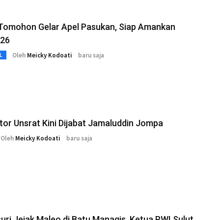
 Tomohon Gelar Apel Pasukan, Siap Amankan
026
Oleh
Meicky Kodoati
baru saja
L
ktor Unsrat Kini Dijabat Jamaluddin Jompa
Oleh
Meicky Kodoati
baru saja
ri Jejak Maleo di Batu Managis, Ketua PWI Sulut