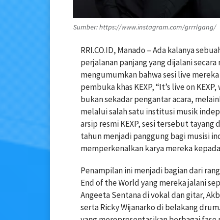
Sumber: https://www.instagram.com/grrrlgang/
RRI.CO.ID, Manado – Ada kalanya sebuah 
perjalanan panjang yang dijalani secara 
mengumumkan bahwa sesi live mereka di
pembuka khas KEXP, “It’s live on KEXP, we
bukan sekadar pengantar acara, melai
melalui salah satu institusi musik ind
arsip resmi KEXP, sesi tersebut tayang
tahun menjadi panggung bagi musisi in
memperkenalkan karya mereka kepada 
Penampilan ini menjadi bagian dari rang
End of the World yang mereka jalani se
Angeeta Sentana di vokal dan gitar, Ak
serta Ricky Wijanarko di belakang dru
yang merepresentasikan berbagai fase pe