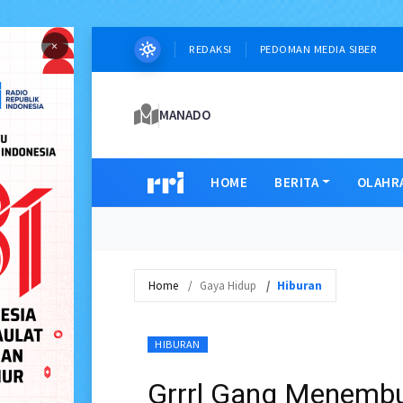
×
REDAKSI
PEDOMAN MEDIA SIBER
MANADO
HOME
BERITA
OLAHR
Home
Gaya Hidup
Hiburan
HIBURAN
Grrrl Gang Menemb