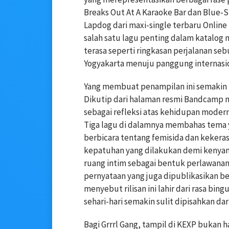
Breaks Out At A Karaoke Bar dan Blue-S
Lapdog dari maxi-single terbaru Online
salah satu lagu penting dalam katalog m
terasa seperti ringkasan perjalanan s
Yogyakarta menuju panggung internasio
Yang membuat penampilan ini semakin 
Dikutip dari halaman resmi Bandcamp mi
sebagai refleksi atas kehidupan modern
Tiga lagu di dalamnya membahas tema 
berbicara tentang femisida dan keker
kepatuhan yang dilakukan demi kenya
ruang intim sebagai bentuk perlawanan
pernyataan yang juga dipublikasikan b
menyebut rilisan ini lahir dari rasa bi
sehari-hari semakin sulit dipisahkan dar
Bagi Grrrl Gang, tampil di KEXP bukan h