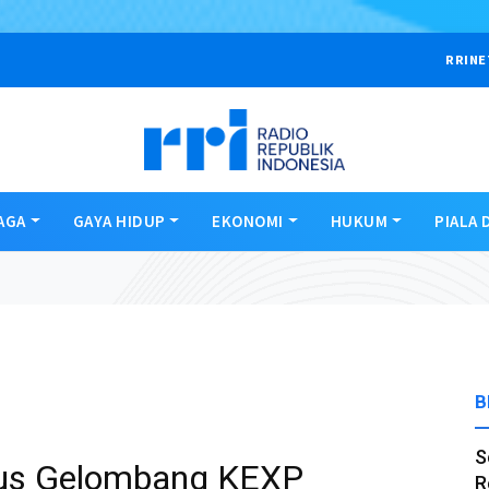
RRINE
AGA
GAYA HIDUP
EKONOMI
HUKUM
PIALA 
B
S
us Gelombang KEXP
R