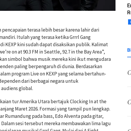
E
R
pencapaian terasa lebih besar karena lahir dari
mandiri. Itulah yang terasa ketika Grrrl Gang
 KEXP kini sudah dapat disaksikan publik. Kalimat
B
’re on at 90.3 FM in Seattle, 92.7 in the Bay Area”,
nkan simbol bahwa musik mereka kini ikut mengudara
ependen paling berpengaruh di dunia. Berdasarkan
 dalam program Live on KEXP yang selama bertahun-
dependen dari berbagai negara untuk
audiens global.
kaian tur Amerika Utara bertajuk Clocking In at the
panjang Maret 2026. Formasi yang tampil pun lengkap.
bar Rumandung pada bass, Edo Alventa pada gitar,
m. Dalam sesi tersebut mereka membawakan lima lagu
rjalanan musikal Grrrl Gang. Mulai dari A Fight