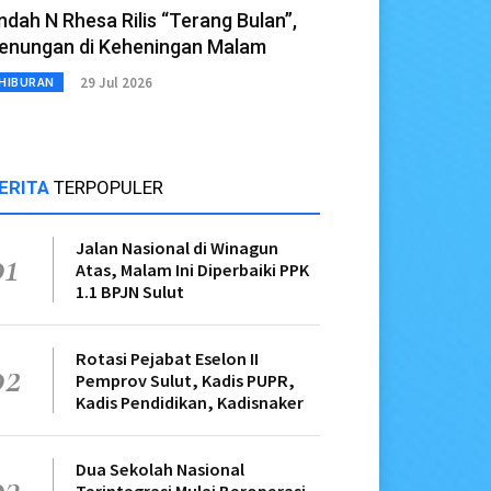
ndah N Rhesa Rilis “Terang Bulan”,
enungan di Keheningan Malam
29 Jul 2026
HIBURAN
ERITA
TERPOPULER
Jalan Nasional di Winagun
01
Atas, Malam Ini Diperbaiki PPK
1.1 BPJN Sulut
Rotasi Pejabat Eselon II
02
Pemprov Sulut, Kadis PUPR,
Kadis Pendidikan, Kadisnaker
Dua Sekolah Nasional
03