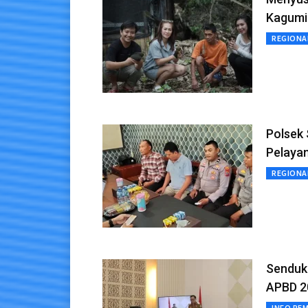
Kagumi
REGIONA
Polsek 
Pelaya
REGIONA
Senduk
APBD 2
INFO PE