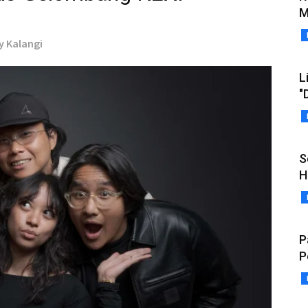
M
ny Kalangi
L
"
S
H
P
P