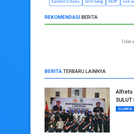
Eastern Echoes
Grrrl Gang
KEXP
Live 
REKOMENDASI
BERITA
Tidak 
BERITA
TERBARU LAINNYA
Alfrets
SULUT 
OLIMPIK