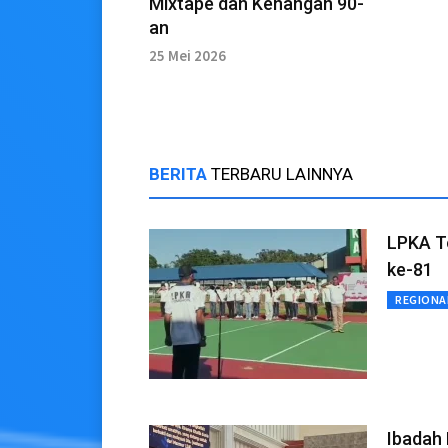
Mixtape dan Kenangan 90-
an
25 Mei 2026
BERITA
TERBARU LAINNYA
LPKA T
ke-81
REGIONA
Ibadah