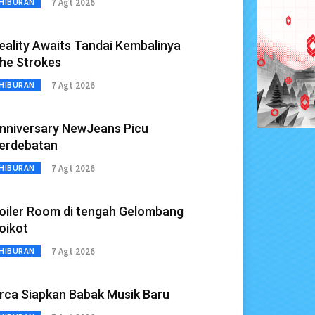
7 Agt 2026
HIBURAN
eality Awaits Tandai Kembalinya
he Strokes
7 Agt 2026
HIBURAN
nniversary NewJeans Picu
erdebatan
7 Agt 2026
HIBURAN
oiler Room di tengah Gelombang
oikot
7 Agt 2026
HIBURAN
rca Siapkan Babak Musik Baru