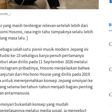
handa_/
B
i yang masih terdengar relevan setelah lebih dari
omi Hosono, rasa ingin tahu tampaknya selalu lebih
ng masa lalu. ]
sebagai salah satu pionir musik modern Jepang ini
 studio ke-23 sekaligus karya penuh pertamanya
ebut akan dirilis pada 11 September 2026 melalui
 Instagram pribadinya, Hosono menjelaskan bahwa
lanjutan dari Hochono House yang dirilis pada 2019.
a untuk menerjemahkan konsep Jepang omoiyari ke
yang selama bertahun-tahun menjadi bagian penting
an antarmanusia.
omoiyari bukanlah konsep yang mudah
penjelasannya melalui media sosial, ia menyebut