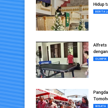
Hidup 
BERITA L
Alfrets
dengan
OLIMPIK
Pangdam
Tomoh
WISATA