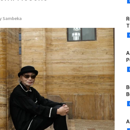
by Sambeka
R
T
A
P
B
B
A