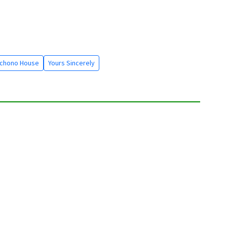
chono House
Yours Sincerely