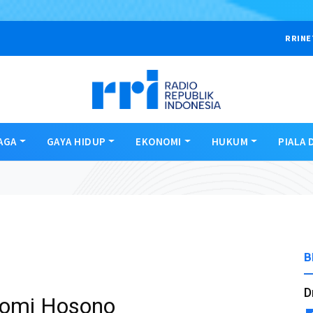
RRINE
AGA
GAYA HIDUP
EKONOMI
HUKUM
PIALA 
B
D
ruomi Hosono