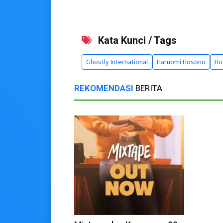
Kata Kunci / Tags
Ghostly International
Haruomi Hosono
Ho
REKOMENDASI
BERITA