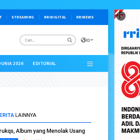
×
T
STREAMING
RRIDIGITAL
RRINEWS
ID
DUNIA 2026
EDITORIAL
ERITA
LAINNYA
rukqs, Album yang Menolak Usang