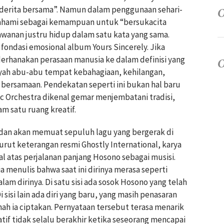
nderita bersama”. Namun dalam penggunaan sehari-
ipahami sebagai kemampuan untuk “bersukacita
wanan justru hidup dalam satu kata yang sama.
fondasi emosional album Yours Sincerely. Jika
rhanakan perasaan manusia ke dalam definisi yang
layah abu-abu tempat kebahagiaan, kehilangan,
 bersamaan. Pendekatan seperti ini bukan hal baru
ic Orchestra dikenal gemar menjembatani tradisi,
m satu ruang kreatif.
 dan akan memuat sepuluh lagu yang bergerak di
urut keterangan resmi Ghostly International, karya
nal atas perjalanan panjang Hosono sebagai musisi.
 menulis bahwa saat ini dirinya merasa seperti
m dirinya. Di satu sisi ada sosok Hosono yang telah
sisi lain ada diri yang baru, yang masih penasaran
h ia ciptakan. Pernyataan tersebut terasa menarik
if tidak selalu berakhir ketika seseorang mencapai