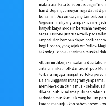
makna asal kata tersebut sebagai “me
hari di Jepang, omoiyari juga dapat d
bersama”. Dua emosi yang tampak berla
Gagasan inilah yang tampaknya menjadi 
banyak karya modern berusaha menyede
tegas, Hosono justru tertarik pada wi
empati, dan harapan dapat hadir secara
bagi Hosono, yang sejak era Yellow Mag
teknologi, dan eksperimen musikal dala
Album ini dikerjakan selama dua tahun
antara lanskap folk dan avant-pop. Men
terbaru ini juga menjadi refleksi perso
Dalam unggahan Instagram yang sama, ia
membawa dua dunia musik sekaligus dala
dikenal publik selama puluhan tahun. Di 
terhadap musik-musik yang belum perna
karena menunjukkan bahwa proses kreat