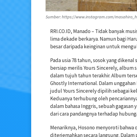
Sumber: https://www.instagram.com/masahiro_
RRI.CO.ID, Manado – Tidak banyak musis
lima dekade berkarya. Namun bagi Haru
besar daripada keinginan untuk mengula
Pada usia 78 tahun, sosok yang dikenal 
bersiap merilis Yours Sincerely, album
dalam tujuh tahun terakhir. Album ters
Ghostly International. Dalam unggahan
judul Yours Sincerely dipilih sebagai ke
Keduanya terhubung oleh pencarianny
dalam bahasa Inggris, sebuah gagasan 
dari cara pandangnya terhadap hubung
Menariknya, Hosono menyoroti bahwa 
diterjemahkan secara langsung. Dalam 