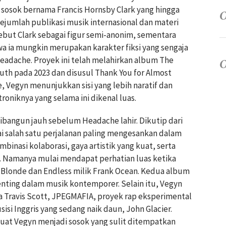
 sosok bernama Francis Hornsby Clark yang hingga
ejumlah publikasi musik internasional dan materi
but Clark sebagai figur semi-anonim, sementara
 ia mungkin merupakan karakter fiksi yang sengaja
adache. Proyek ini telah melahirkan album The
uth pada 2023 dan disusul Thank You for Almost
, Vegyn menunjukkan sisi yang lebih naratif dan
troniknya yang selama ini dikenal luas.
bangun jauh sebelum Headache lahir. Dikutip dari
ai salah satu perjalanan paling mengesankan dalam
inasi kolaborasi, gaya artistik yang kuat, serta
a. Namanya mulai mendapat perhatian luas ketika
 Blonde dan Endless milik Frank Ocean. Kedua album
enting dalam musik kontemporer. Selain itu, Vegyn
a Travis Scott, JPEGMAFIA, proyek rap eksperimental
isi Inggris yang sedang naik daun, John Glacier.
buat Vegyn menjadi sosok yang sulit ditempatkan