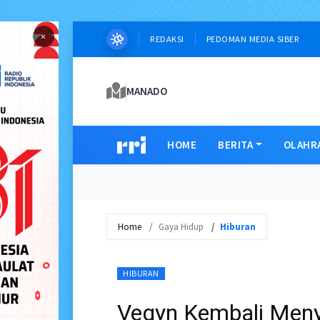
×
REDAKSI
PEDOMAN MEDIA SIBER
MANADO
HOME
BERITA
OLAHR
Home
Gaya Hidup
Hiburan
HIBURAN
Vegyn Kembali Meny