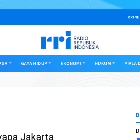
RRINE
AGA
GAYA HIDUP
EKONOMI
HUKUM
PIALA 
B
D
apa Jakarta