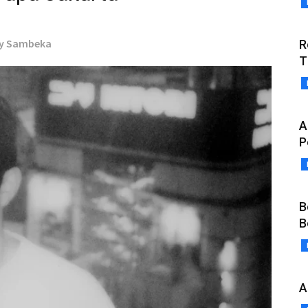
by Sambeka
R
T
A
P
B
B
A