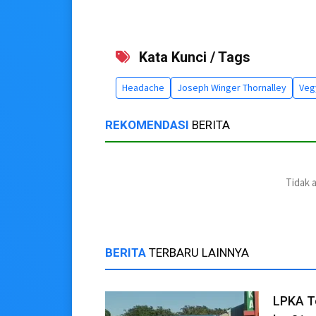
Kata Kunci / Tags
Headache
Joseph Winger Thornalley
Veg
REKOMENDASI
BERITA
Tidak 
BERITA
TERBARU LAINNYA
LPKA T