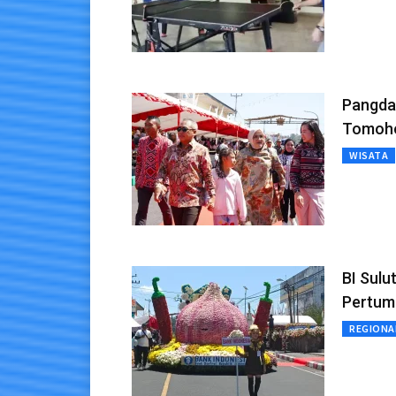
Pangdam
Tomoh
WISATA
BI Sulu
Pertum
REGIONA