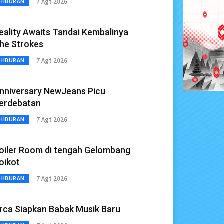
7 Agt 2026
HIBURAN
eality Awaits Tandai Kembalinya
he Strokes
7 Agt 2026
HIBURAN
nniversary NewJeans Picu
erdebatan
7 Agt 2026
HIBURAN
oiler Room di tengah Gelombang
oikot
7 Agt 2026
HIBURAN
rca Siapkan Babak Musik Baru