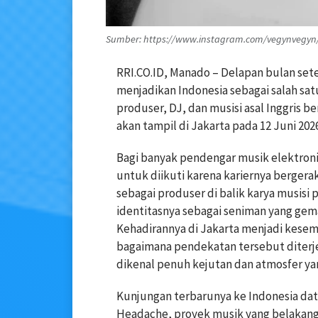
Sumber: https://www.instagram.com/vegynvegyn
RRI.CO.ID, Manado – Delapan bulan sete
menjadikan Indonesia sebagai salah satu
produser, DJ, dan musisi asal Inggris 
akan tampil di Jakarta pada 12 Juni 2026
Bagi banyak pendengar musik elektroni
untuk diikuti karena kariernya bergerak 
sebagai produser di balik karya musisi
identitasnya sebagai seniman yang gema
Kehadirannya di Jakarta menjadi kese
bagaimana pendekatan tersebut diterje
dikenal penuh kejutan dan atmosfer yan
Kunjungan terbarunya ke Indonesia da
Headache, proyek musik yang belakanga