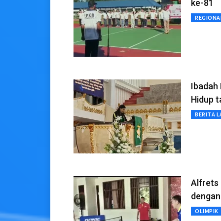
ke-81
REGIONA
Ibadah
Hidup 
BERITA L
Alfrets
dengan
OLIMPIK