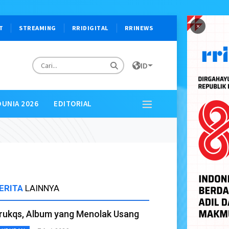
×
T
STREAMING
RRIDIGITAL
RRINEWS
ID
DUNIA 2026
EDITORIAL
ERITA
LAINNYA
rukqs, Album yang Menolak Usang