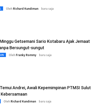
Oleh
Richard Kundiman
baru saja
L
 Minggu Getsemani Sario Kotabaru Ajak Jemaat
tanpa Bersungut-sungut
Oleh
Franky Rommy
baru saja
AIN
 Temui Andrei, Awali Kepemimpinan PTMSI Sulut
 Kebersamaan
Oleh
Richard Kundiman
baru saja