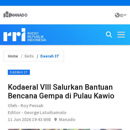
MANADO
ID
Home
Berita
Daerah 3T
DAERAH 3T
Kodaeral VIII Salurkan Bantuan
Bencana Gempa di Pulau Kawio
Oleh - Roy Pessak
Editor - George Latuihamalo
11 Jun 2026 19:43 WIB
Manado