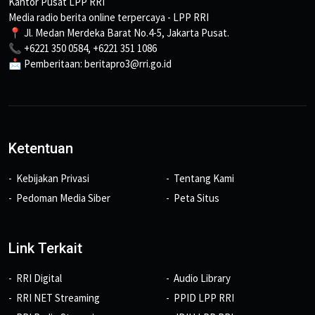
Kantor Pusat LPP RRI
Media radio berita online terpercaya - LPP RRI
📍 Jl. Medan Merdeka Barat No.4-5, Jakarta Pusat.
📞 +6221 350 0584, +6221 351 1086
📩 Pemberitaan: beritapro3@rri.go.id
Ketentuan
Kebijakan Privasi
Tentang Kami
Pedoman Media Siber
Peta Situs
Link Terkait
RRI Digital
Audio Library
RRI NET Streaming
PPID LPP RRI