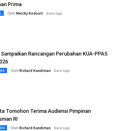
nan Prima
Oleh
Meicky Kodoati
baru saja
L
 Sampaikan Rancangan Perubahan KUA-PPAS
026
Oleh
Richard Kundiman
baru saja
MDA
ota Tomohon Terima Audiensi Pimpinan
man RI
Oleh
Richard Kundiman
baru saja
MDA