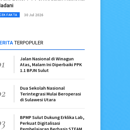
adani
30 Jul 2026
CEK FAKTA
ERITA
TERPOPULER
Jalan Nasional di Winagun
01
Atas, Malam Ini Diperbaiki PPK
1.1 BPJN Sulut
Dua Sekolah Nasional
02
Terintegrasi Mulai Beroperasi
di Sulawesi Utara
BPMP Sulut Dukung Erklika Lab,
03
Perkuat Digitalisasi
Pembelajaran Berbasis STEAM