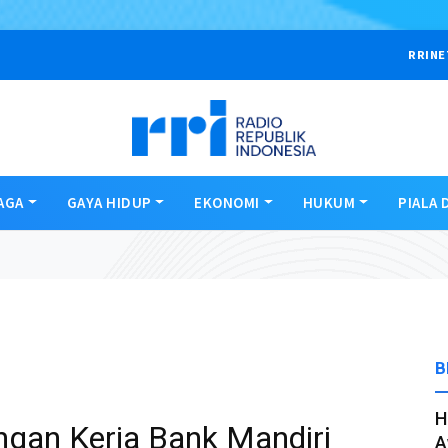
RRINE
AGA
GAYA HIDUP
EKONOMI
HUKUM
PIALA 
B
H
gan Kerja Bank Mandiri
A