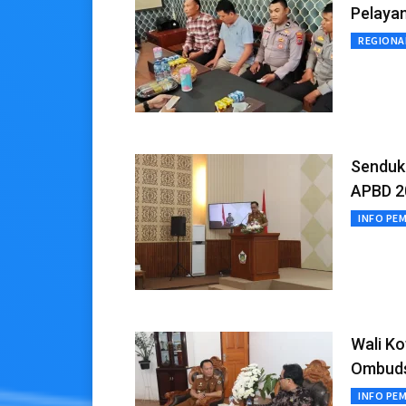
Pelaya
REGIONA
Senduk
APBD 2
INFO PE
Wali K
Ombuds
INFO PE