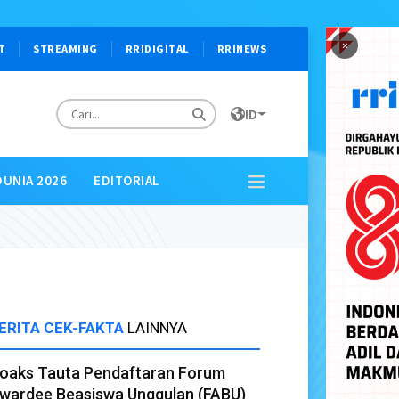
×
T
STREAMING
RRIDIGITAL
RRINEWS
ID
DUNIA 2026
EDITORIAL
ERITA CEK-FAKTA
LAINNYA
oaks Tauta Pendaftaran Forum
wardee Beasiswa Unggulan (FABU)