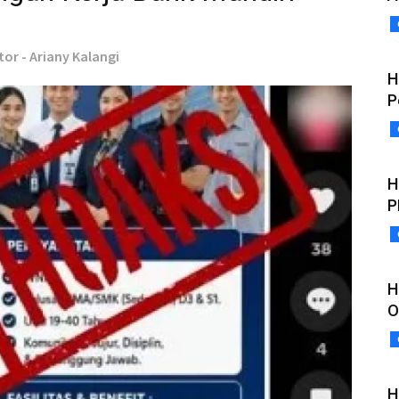
tor - Ariany Kalangi
H
P
H
P
H
O
H