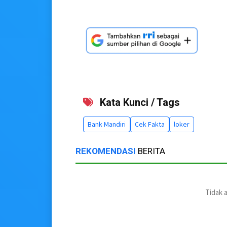
Kata Kunci / Tags
Bank Mandiri
Cek Fakta
loker
REKOMENDASI
BERITA
Tidak 