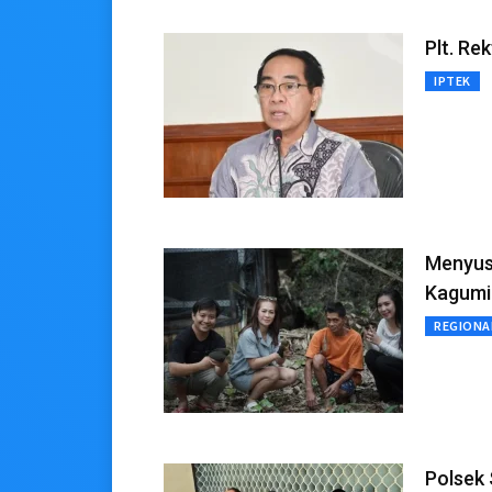
Plt. Re
IPTEK
Menyusu
Kagumi
REGIONA
Polsek 