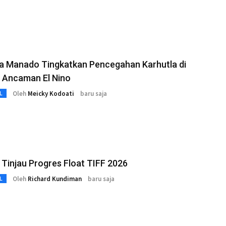
ta Manado Tingkatkan Pencegahan Karhutla di
 Ancaman El Nino
Oleh
Meicky Kodoati
baru saja
L
Tinjau Progres Float TIFF 2026
Oleh
Richard Kundiman
baru saja
L