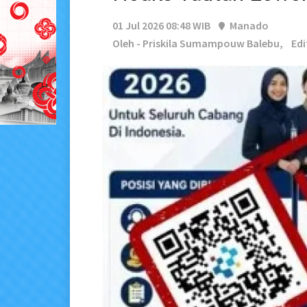
01 Jul 2026 08:48 WIB
Manado
Oleh - Priskila Sumampouw Balebu,
Edi