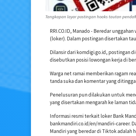
Tangkapan layar postingan hoaks tautan pendaftar
RRI.CO.ID, Manado - Beredar unggahan v
(loker). Dalam postingan disertakan ta
Dilansir dari komdigi.go.id, postingan 
disebutkan posisi lowongan kerja di ber
Warga net ramai memberikan ragam reak
tanda suka dan komentar yang ditingga
Penelusuran pun dilakukan untuk menca
yang disertakan mengarah ke laman tid
Informasi resmi terkait loker Bank Mand
bankmandiri.co.id/en/mandiri-career. 
Mandiri yang beredar di Tiktok adalah 