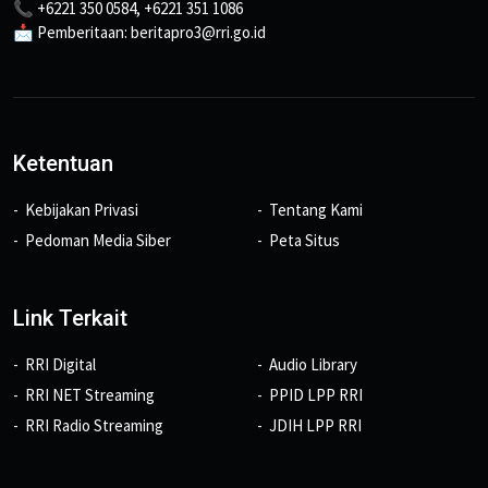
📞 +6221 350 0584, +6221 351 1086
📩 Pemberitaan: beritapro3@rri.go.id
Ketentuan
Kebijakan Privasi
Tentang Kami
Pedoman Media Siber
Peta Situs
Link Terkait
RRI Digital
Audio Library
RRI NET Streaming
PPID LPP RRI
RRI Radio Streaming
JDIH LPP RRI