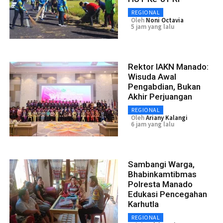
REGIONAL
Oleh
Noni Octavia
5 jam yang lalu
Rektor IAKN Manado:
Wisuda Awal
Pengabdian, Bukan
Akhir Perjuangan
REGIONAL
Oleh
Ariany Kalangi
6 jam yang lalu
Sambangi Warga,
Bhabinkamtibmas
Polresta Manado
Edukasi Pencegahan
Karhutla
REGIONAL