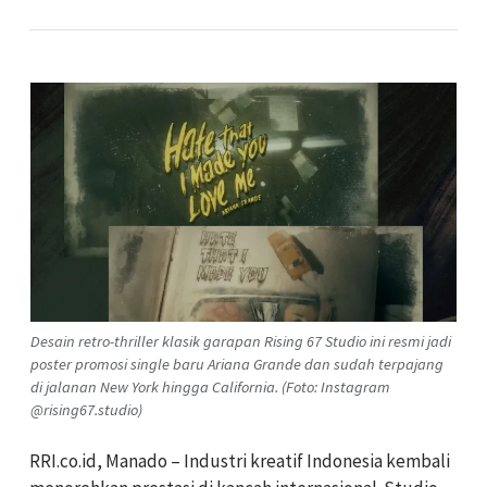
Desain retro-thriller klasik garapan Rising 67 Studio ini resmi jadi
poster promosi single baru Ariana Grande dan sudah terpajang
di jalanan New York hingga California. (Foto: Instagram
@rising67.studio)
RRI.co.id, Manado – Industri kreatif Indonesia kembali