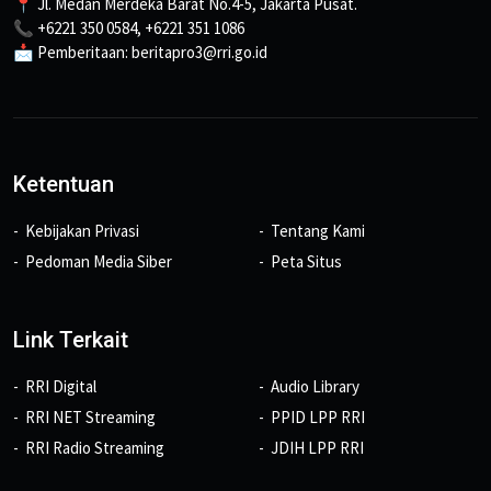
📍 Jl. Medan Merdeka Barat No.4-5, Jakarta Pusat.
📞 +6221 350 0584, +6221 351 1086
📩 Pemberitaan: beritapro3@rri.go.id
Ketentuan
Kebijakan Privasi
Tentang Kami
Pedoman Media Siber
Peta Situs
Link Terkait
RRI Digital
Audio Library
RRI NET Streaming
PPID LPP RRI
RRI Radio Streaming
JDIH LPP RRI