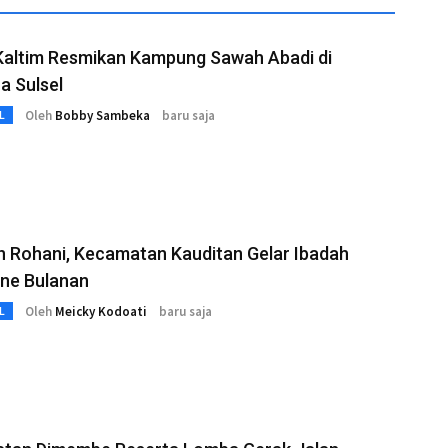
Kaltim Resmikan Kampung Sawah Abadi di
a Sulsel
Oleh
Bobby Sambeka
baru saja
L
n Rohani, Kecamatan Kauditan Gelar Ibadah
ne Bulanan
Oleh
Meicky Kodoati
baru saja
L