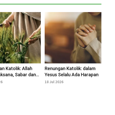
n Katolik: Allah
Renungan Katolik: dalam
jaksana, Sabar dan
Yesus Selalu Ada Harapan
iklah Kita juga
26
18 Jul 2026