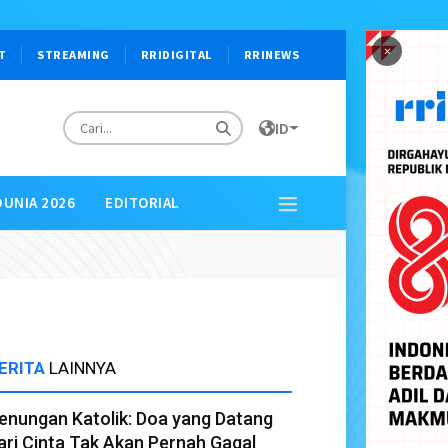
×
T
STREAMING
RRIDIGITAL
RRINEWS
ID
DUNIA 2026
EDITORIAL
ERITA
LAINNYA
enungan Katolik: Doa yang Datang
ari Cinta Tak Akan Pernah Gagal