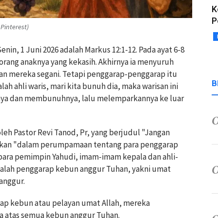
K
P
Pinterest)
 Senin, 1 Juni 2026 adalah Markus 12:1-12. Pada ayat 6-8
orang anaknya yang kekasih. Akhirnya ia menyuruh
an mereka segani. Tetapi penggarap-penggarap itu
B
lah ahli waris, mari kita bunuh dia, maka warisan ini
nya dan membunuhnya, lalu melemparkannya ke luar
h Pastor Revi Tanod, Pr, yang berjudul "Jangan
takan "dalam perumpamaan tentang para penggarap
para pemimpin Yahudi, imam-imam kepala dan ahli-
yalah penggarap kebun anggur Tuhan, yakni umat
anggur.
rap kebun atau pelayan umat Allah, mereka
sa atas semua kebun anggur Tuhan.