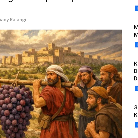
riany Kalangi
M
M
K
D
D
S
K