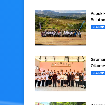
Pupuk 
Bulutan
REGIONA
Sirama
Oikume
REGIONA