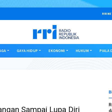
RRINE
AGA
GAYA HIDUP
EKONOMI
HUKUM
PIALA 
B
R
angan Sampai Lupa Diri
d