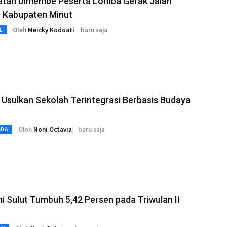
tan Dimembe Peserta Lomba Gerak Jalan
t Kabupaten Minut
Oleh
Meicky Kodoati
baru saja
L
 Usulkan Sekolah Terintegrasi Berbasis Budaya
Oleh
Noni Octavia
baru saja
MDA
 Sulut Tumbuh 5,42 Persen pada Triwulan II