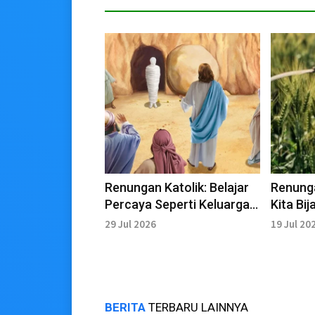
Renungan Katolik: Belajar
Renunga
Percaya Seperti Keluarga
Kita Bi
Kudus di Betania
Adil, Ba
29 Jul 2026
19 Jul 20
BERITA
TERBARU LAINNYA