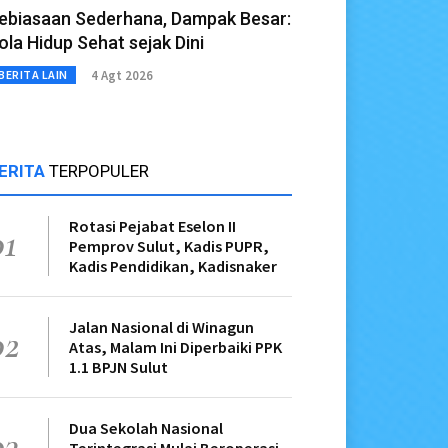
ebiasaan Sederhana, Dampak Besar:
ola Hidup Sehat sejak Dini
4 Agt 2026
BERITA LAIN
ERITA
TERPOPULER
Rotasi Pejabat Eselon II
01
Pemprov Sulut, Kadis PUPR,
Kadis Pendidikan, Kadisnaker
Jalan Nasional di Winagun
02
Atas, Malam Ini Diperbaiki PPK
1.1 BPJN Sulut
Dua Sekolah Nasional
03