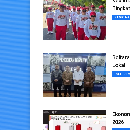
Kecama
Tingka
REGIONA
Boltara
Lokal
INFO PE
Ekonomi
2026