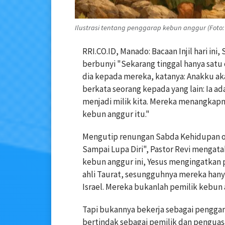
Ilustrasi tentang penggarap kebun anggur (Foto: 
RRI.CO.ID, Manado: Bacaan Injil hari ini,
berbunyi "Sekarang tinggal hanya satu 
dia kepada mereka, katanya: Anakku ak
berkata seorang kepada yang lain: Ia ada
menjadi milik kita. Mereka menangkap
kebun anggur itu."
Mengutip renungan Sabda Kehidupan ole
Sampai Lupa Diri", Pastor Revi menga
kebun anggur ini, Yesus mengingatkan 
ahli Taurat, sesungguhnya mereka han
Israel. Mereka bukanlah pemilik kebun 
Tapi bukannya bekerja sebagai pengga
bertindak sebagai pemilik dan pengua