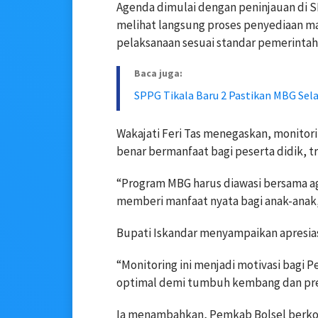
Agenda dimulai dengan peninjauan di 
melihat langsung proses penyediaan ma
pelaksanaan sesuai standar pemerintah
Baca juga:
SPPG Tikala Baru 2 Pastikan MBG Se
Wakajati Feri Tas menegaskan, monito
benar bermanfaat bagi peserta didik, t
“Program MBG harus diawasi bersama ag
memberi manfaat nyata bagi anak-anak,
Bupati Iskandar menyampaikan apresiasi
“Monitoring ini menjadi motivasi bagi
optimal demi tumbuh kembang dan prest
Ia menambahkan, Pemkab Bolsel berk