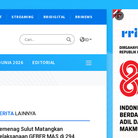
×
T
STREAMING
RRIDIGITAL
RRINEWS
ID
DUNIA 2026
EDITORIAL
ERITA
LAINNYA
emenag Sulut Matangkan
elaksanaan GEBER MAS di 294