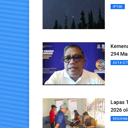
IPTEK
Kemena
294 Mas
ASTA CI
Lapas 
2026 o
REGIONA