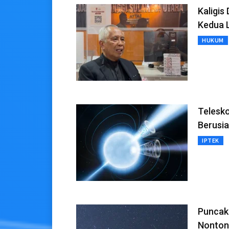
Kaligis
Kedua 
HUKUM
Telesk
Berusia
IPTEK
Puncak 
Nonton