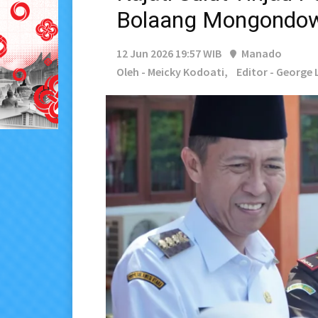
Bolaang Mongondow
12 Jun 2026 19:57 WIB
Manado
Oleh - Meicky Kodoati,
Editor - George