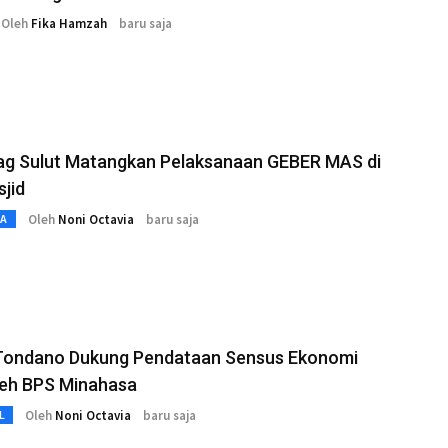
Oleh
Fika Hamzah
baru saja
g Sulut Matangkan Pelaksanaan GEBER MAS di
jid
Oleh
Noni Octavia
baru saja
TA
Tondano Dukung Pendataan Sensus Ekonomi
leh BPS Minahasa
Oleh
Noni Octavia
baru saja
L