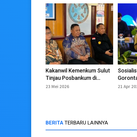
Kakanwil Kemenkum Sulut
Sosialis
Tinjau Posbankum di
Goronta
Kabupaten Kepulauan
Wafiro
23 Mei 2026
21 Apr 20
Sangihe
Pengaw
BERITA
TERBARU LAINNYA