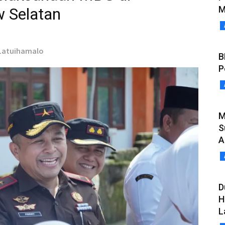
M
 Selatan
 Latuihamalo
B
P
M
S
A
D
H
L