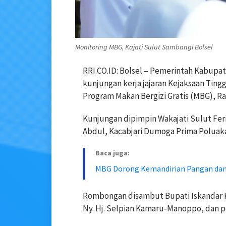
Monitoring MBG, Kajati Sulut Sambangi Bolsel
RRI.CO.ID: Bolsel – Pemerintah Kabup
kunjungan kerja jajaran Kejaksaan Tingg
Program Makan Bergizi Gratis (MBG), Ra
Kunjungan dipimpin Wakajati Sulut Feri
Abdul, Kacabjari Dumoga Prima Poluakan,
Baca juga:
MBG Dorong Kemandirian Pangan dan
Rombongan disambut Bupati Iskandar
Ny. Hj. Selpian Kamaru-Manoppo, dan p