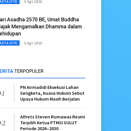
3 Agt 2026
ASTA CITA
ari Asadha 2570 BE, Umat Buddha
iajak Mengamalkan Dhamma dalam
ehidupan
3 Agt 2026
ASTA CITA
ERITA
TERPOPULER
PN Airmadidi Eksekusi Lahan
01
Sengketa, Kuasa Hukum Sebut
Upaya Hukum Masih Berjalan
Alfrets Steven Rumawas Resmi
02
Terpilih Ketua PTMSI SULUT
Periode 2026–2030