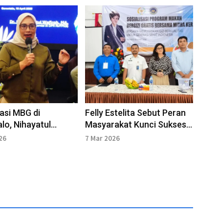
asi MBG di
Felly Estelita Sebut Peran
lo, Nihayatul
Masyarakat Kunci Sukses
h Tekankan
Program MBG di Manado
26
7 Mar 2026
asan Ketat