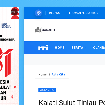
×
REDAKSI
PEDOMAN MEDIA SIBER
MANADO
HOME
BERITA
OLAHR
Home
Asta Cita
ASTA CITA
Kajati Sulut Tinjau