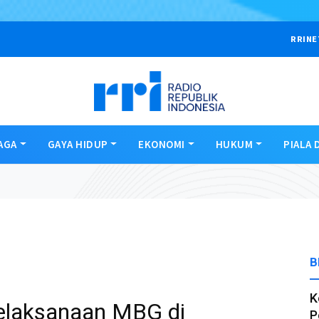
RRINE
AGA
GAYA HIDUP
EKONOMI
HUKUM
PIALA 
B
K
 Pelaksanaan MBG di
P