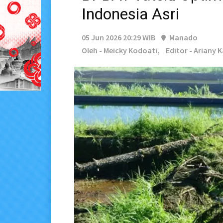
Indonesia Asri
05 Jun 2026 20:29 WIB
Manado
Oleh - Meicky Kodoati,
Editor - Ariany 