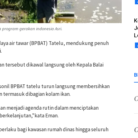
K
J
m program gerakan indonesia Asri.
L
didaya air tawar (BPBAT) Tatelu, mendukung penuh
.
n tersebut dikawal langsung oleh Kepala Balai
B
rsonil BPBAT tatelu turun langsung membersihkan
n termasuk dibagian kolam ikan.
an menjadi agenda rutin dalam menciptakan
 berkelanjutan,"kata Eman.
a berlaku bagi kawasan rumah dinas hingga seluruh