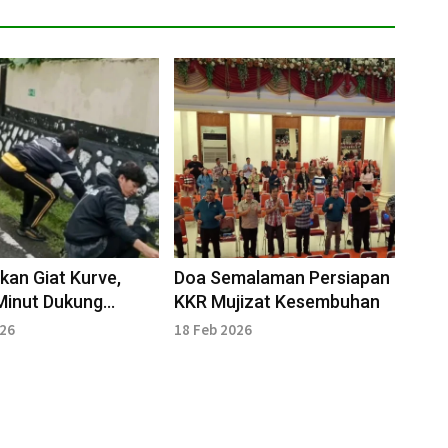
kan Giat Kurve,
Doa Semalaman Persiapan
Minut Dukung
KKR Mujizat Kesembuhan
 Indonesia Asri
026
18 Feb 2026