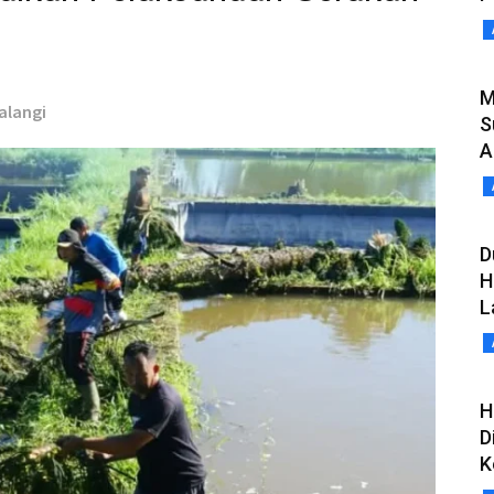
M
Kalangi
S
A
D
H
L
H
D
K