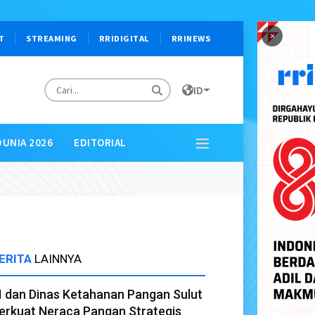
×
T
STREAMING
RRIDIGITAL
RRINEWS
ID
DUNIA 2026
EDITORIAL
ERITA
LAINNYA
I dan Dinas Ketahanan Pangan Sulut
erkuat Neraca Pangan Strategis