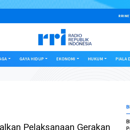
RRINE
AGA
GAYA HIDUP
EKONOMI
HUKUM
PIALA 
B
B
alkan Pelaksanaan Gerakan
P