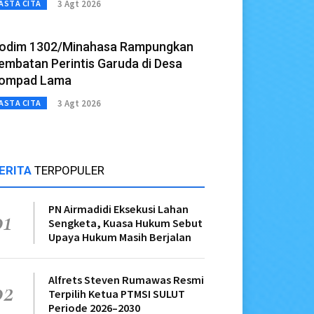
3 Agt 2026
ASTA CITA
odim 1302/Minahasa Rampungkan
embatan Perintis Garuda di Desa
ompad Lama
3 Agt 2026
ASTA CITA
ERITA
TERPOPULER
PN Airmadidi Eksekusi Lahan
01
Sengketa, Kuasa Hukum Sebut
Upaya Hukum Masih Berjalan
Alfrets Steven Rumawas Resmi
02
Terpilih Ketua PTMSI SULUT
Periode 2026–2030