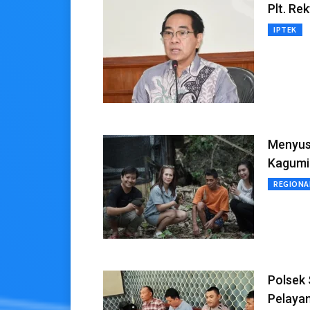
Plt. Re
IPTEK
Menyusu
Kagumi
REGIONA
Polsek 
Pelaya