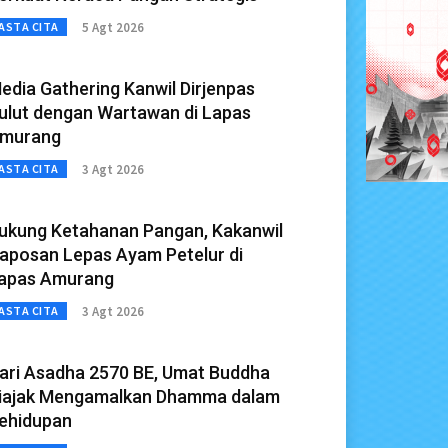
5 Agt 2026
ASTA CITA
edia Gathering Kanwil Dirjenpas
ulut dengan Wartawan di Lapas
murang
3 Agt 2026
ASTA CITA
ukung Ketahanan Pangan, Kakanwil
aposan Lepas Ayam Petelur di
apas Amurang
3 Agt 2026
ASTA CITA
ari Asadha 2570 BE, Umat Buddha
iajak Mengamalkan Dhamma dalam
ehidupan