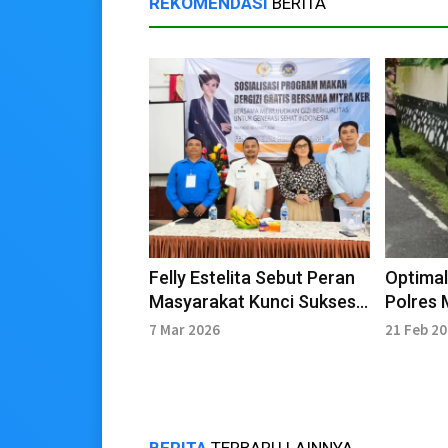
REKOMENDASI
BERITA
Felly Estelita Sebut Peran
Optimal
Masyarakat Kunci Sukses
Polres 
Program MBG di Manado
Gerakan
7 Mar 2026
21 Feb 2