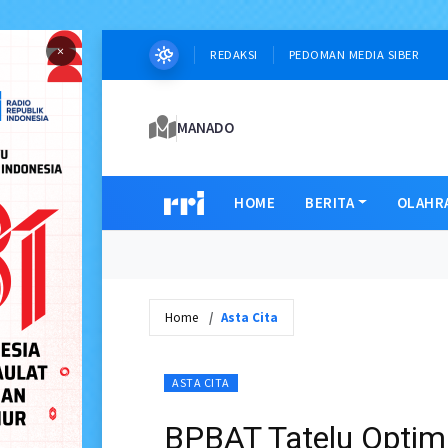
×
REDAKSI
PEDOMAN MEDIA SIBER
MANADO
HOME
BERITA
OLAHR
Home
Asta Cita
ASTA CITA
BPBAT Tatelu Optim