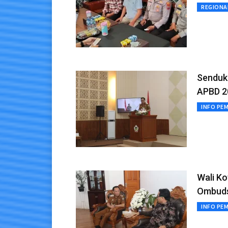
REGIONA
Senduk
APBD 2
INFO PE
Wali K
Ombuds
INFO PE