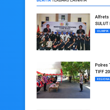
BERITA
TERBARU LAINNYA
Alfrets
SULUT 
OLIMPIK
Polres
TIFF 2
REGIONA