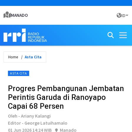
MANADO
ID
Home
Asta Cita
ASTA CITA
Progres Pembangunan Jembatan
Perintis Garuda di Ranoyapo
Capai 68 Persen
Oleh - Ariany Kalangi
Editor - George Latuihamalo
01 Jun 2026 14:24 WIB
Manado