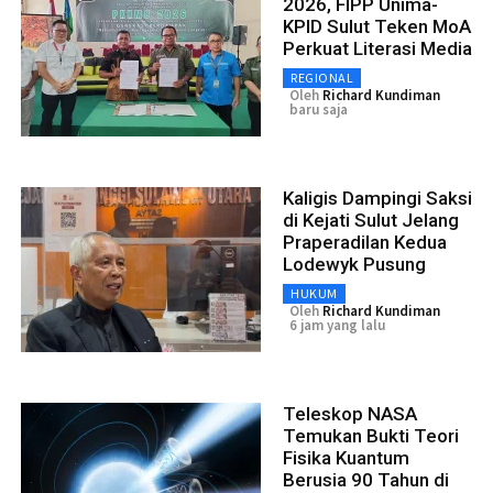
2026, FIPP Unima-
KPID Sulut Teken MoA
Perkuat Literasi Media
REGIONAL
Oleh
Richard Kundiman
baru saja
Kaligis Dampingi Saksi
di Kejati Sulut Jelang
Praperadilan Kedua
Lodewyk Pusung
HUKUM
Oleh
Richard Kundiman
6 jam yang lalu
Teleskop NASA
Temukan Bukti Teori
Fisika Kuantum
Berusia 90 Tahun di