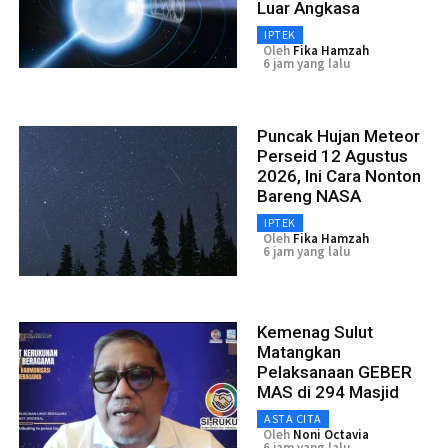
Luar Angkasa
IPTEK
Oleh
Fika Hamzah
6 jam yang lalu
Puncak Hujan Meteor
Perseid 12 Agustus
2026, Ini Cara Nonton
Bareng NASA
IPTEK
Oleh
Fika Hamzah
6 jam yang lalu
Kemenag Sulut
Matangkan
Pelaksanaan GEBER
MAS di 294 Masjid
ASTA CITA
Oleh
Noni Octavia
6 jam yang lalu