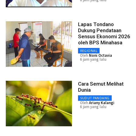
Lapas Tondano
Dukung Pendataan
Sensus Ekonomi 2026
oleh BPS Minahasa
REGIONAL
Oleh
Noni Octavia
6 jam yang lalu
Cara Semut Melihat
Dunia
SUDUT PANDANG
Oleh
Ariany Kalangi
6 jam yang lalu