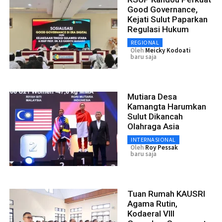
Good Governance,
Kejati Sulut Paparkan
Regulasi Hukum
REGIONAL
Oleh
Meicky Kodoati
baru saja
Mutiara Desa
Kamangta Harumkan
Sulut Dikancah
Olahraga Asia
INTERNASIONAL
Oleh
Roy Pessak
baru saja
Tuan Rumah KAUSRI
Agama Rutin,
Kodaeral VIII