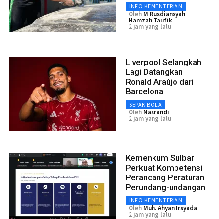
INFO KEMENTERIAN
Oleh
M Rusdiansyah
Hamzah Taufik
2 jam yang lalu
Liverpool Selangkah
Lagi Datangkan
Ronald Araújo dari
Barcelona
SEPAK BOLA
Oleh
Nasrandi
2 jam yang lalu
Kemenkum Sulbar
Perkuat Kompetensi
Perancang Peraturan
Perundang-undangan
INFO KEMENTERIAN
Oleh
Muh. Ahyan Irsyada
2 jam yang lalu