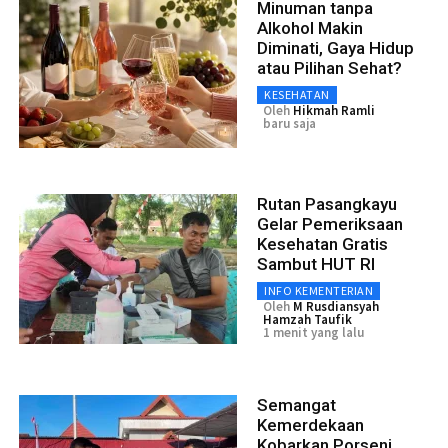
Minuman tanpa
Alkohol Makin
Diminati, Gaya Hidup
atau Pilihan Sehat?
KESEHATAN
Oleh
Hikmah Ramli
baru saja
Rutan Pasangkayu
Gelar Pemeriksaan
Kesehatan Gratis
Sambut HUT RI
INFO KEMENTERIAN
Oleh
M Rusdiansyah
Hamzah Taufik
1 menit yang lalu
Semangat
Kemerdekaan
Kobarkan Porseni