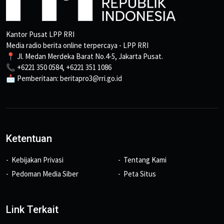
Kantor Pusat LPP RRI
Media radio berita online terpercaya - LPP RRI
📍 Jl. Medan Merdeka Barat No.4-5, Jakarta Pusat.
📞 +6221 350 0584, +6221 351 1086
📩 Pemberitaan: beritapro3@rri.go.id
Ketentuan
Kebijakan Privasi
Tentang Kami
Pedoman Media Siber
Peta Situs
Link Terkait