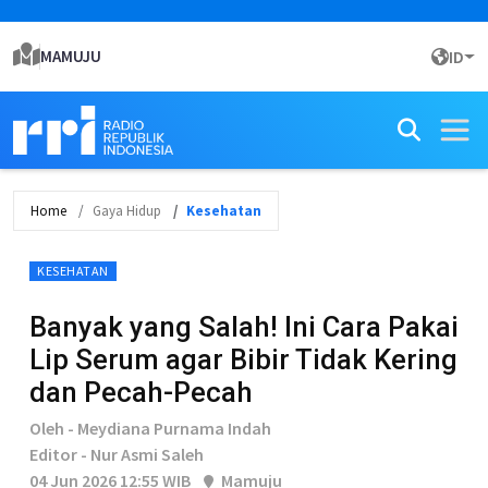
MAMUJU
ID
Home
Gaya Hidup
Kesehatan
KESEHATAN
Banyak yang Salah! Ini Cara Pakai
Lip Serum agar Bibir Tidak Kering
dan Pecah-Pecah
Oleh - Meydiana Purnama Indah
Editor - Nur Asmi Saleh
04 Jun 2026 12:55 WIB
Mamuju