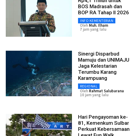
Rp4,1 Triliun untuk
BOS Madrasah dan
BOP RA Tahap II 2026
INFO KEMENTERIAN
Oleh
Muh. Ilham
7 jam yang lalu
Sinergi Disparbud
Mamuju dan UNIMAJU
Jaga Kelestarian
Terumbu Karang
Karampuang
REGIONAL
Oleh
Rahmat Salubarana
10 jam yang lalu
Hari Pengayoman ke-
81, Kemenkum Sulbar
Perkuat Kebersamaan
Lewat Fun Walk