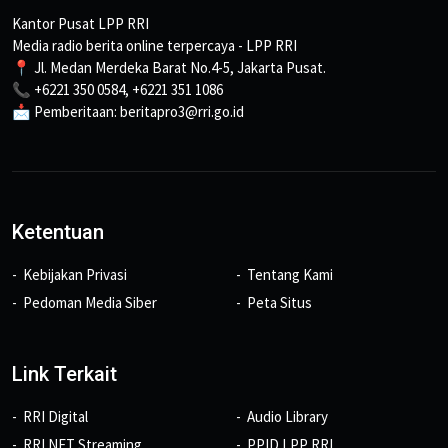
Kantor Pusat LPP RRI
Media radio berita online terpercaya - LPP RRI
📍 Jl. Medan Merdeka Barat No.4-5, Jakarta Pusat.
📞 +6221 350 0584, +6221 351 1086
📩 Pemberitaan: beritapro3@rri.go.id
Ketentuan
Kebijakan Privasi
Tentang Kami
Pedoman Media Siber
Peta Situs
Link Terkait
RRI Digital
Audio Library
RRI NET Streaming
PPID LPP RRI