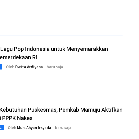
t Lagu Pop Indonesia untuk Menyemarakkan
Kemerdekaan RI
Oleh
Dwita Ardiyana
baru saja
 Kebutuhan Puskesmas, Pemkab Mamuju Aktifkan
i PPPK Nakes
Oleh
Muh. Ahyan Irsyada
baru saja
L