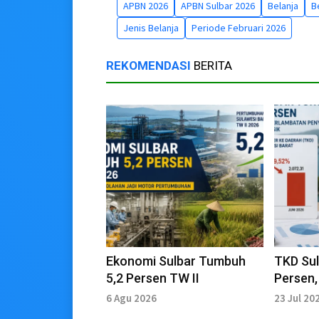
APBN 2026
APBN Sulbar 2026
Belanja
B
Jenis Belanja
Periode Februari 2026
REKOMENDASI
BERITA
Ekonomi Sulbar Tumbuh
TKD Sul
5,2 Persen TW II
Persen,
Perlam
6 Agu 2026
23 Jul 20
DAU dan