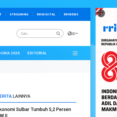
×
T
STREAMING
RRIDIGITAL
RRINEWS
ID
DUNIA 2026
EDITORIAL
ERITA
LAINNYA
konomi Sulbar Tumbuh 5,2 Persen
W II