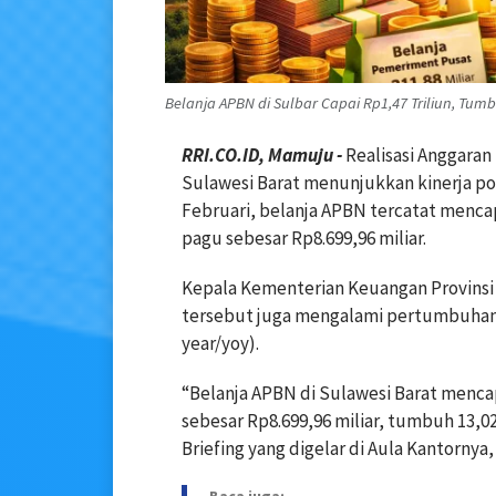
Belanja APBN di Sulbar Capai Rp1,47 Triliun, Tumbu
RRI.CO.ID, Mamuju -
Realisasi Anggaran
Sulawesi Barat menunjukkan kinerja pos
Februari, belanja APBN tercatat mencapa
pagu sebesar Rp8.699,96 miliar.
Kepala Kementerian Keuangan Provinsi
tersebut juga mengalami pertumbuhan s
year/yoy).
“Belanja APBN di Sulawesi Barat mencap
sebesar Rp8.699,96 miliar, tumbuh 13,0
Briefing yang digelar di Aula Kantornya,