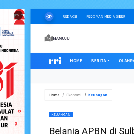
×
REDAKSI
PEDOMAN MEDIA SIBER
MAMUJU
HOME
BERITA
OLAHR
Home
Ekonomi
Keuangan
KEUANGAN
Belanja APBN di Sulb