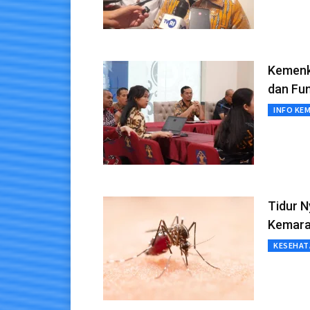
Kemenk
dan Fu
INFO KE
Tidur 
Kemar
KESEHAT