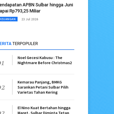
endapatan APBN Sulbar hingga Juni
apai Rp793,25 Miliar
23 Jul 2026
KEUANGAN
ERITA
TERPOPULER
Noel Gecesi Kabusu : The
01
Nightmare Before Christmas2
Kemarau Panjang, BMKG
02
Sarankan Petani Sulbar Pilih
Varietas Tahan Kering
El Nino Kuat Bertahan hingga
03
Maret, Sulbar Diminta Tetap