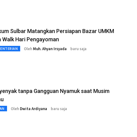
um Sulbar Matangkan Persiapan Bazar UMKM
n Walk Hari Pengayoman
Oleh
Muh. Ahyan Irsyada
baru saja
MENTERIAN
Nyenyak tanpa Gangguan Nyamuk saat Musim
au
Oleh
Dwita Ardiyana
baru saja
AN