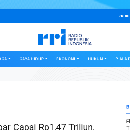
RRINE
AGA
GAYA HIDUP
EKONOMI
HUKUM
PIALA 
B
E
ar Capai Rp1,47 Triliun,
T