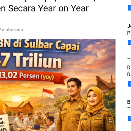
n Secara Year on Year
J
 Salubarana
P
T
D
D
B
T