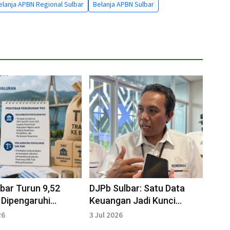
elanja APBN Regional Sulbar
Belanja APBN Sulbar
bar Turun 9,52
DJPb Sulbar: Satu Data
 Dipengaruhi
Keuangan Jadi Kunci
batan Penyaluran
Percepatan Belanja Daerah
26
3 Jul 2026
 DAK Fisik