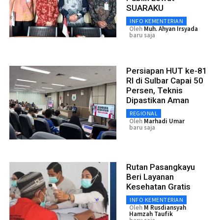
SUARAKU
INFO KEMENTERIAN
Oleh
Muh. Ahyan Irsyada
baru saja
Persiapan HUT ke-81
RI di Sulbar Capai 50
Persen, Teknis
Dipastikan Aman
REGIONAL
Oleh
Marhadi Umar
baru saja
Rutan Pasangkayu
Beri Layanan
Kesehatan Gratis
INFO KEMENTERIAN
Oleh
M Rusdiansyah
Hamzah Taufik