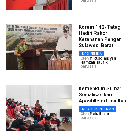
baru saja
Korem 142/Tatag
Hadiri Rakor
Ketahanan Pangan
Sulawesi Barat
INFO PEMDA
Oleh
M Rusdiansyah
Hamzah Taufik
baru saja
Kemenkum Sulbar
Sosialisasikan
Apostille di Unsulbar
INFO KEMENTERIAN
Oleh
Muh. Ilham
baru saja