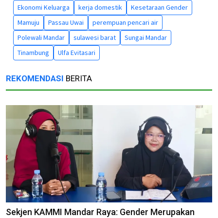
Ekonomi Keluarga
kerja domestik
Kesetaraan Gender
Mamuju
Passau Uwai
perempuan pencari air
Polewali Mandar
sulawesi barat
Sungai Mandar
Tinambung
Ulfa Evitasari
REKOMENDASI
BERITA
Sekjen KAMMI Mandar Raya: Gender Merupakan