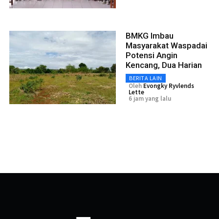
BMKG Imbau
Masyarakat Waspadai
Potensi Angin
Kencang, Dua Harian
BERITA LAIN
Oleh
Evongky Ryvlends
Lette
6 jam yang lalu