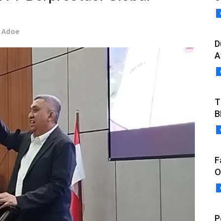
l Adoe
D
A
T
B
F
O
P