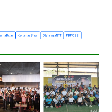
niaBiliar
KejurnasBiliar
OlahragaNTT
PBPOBSI