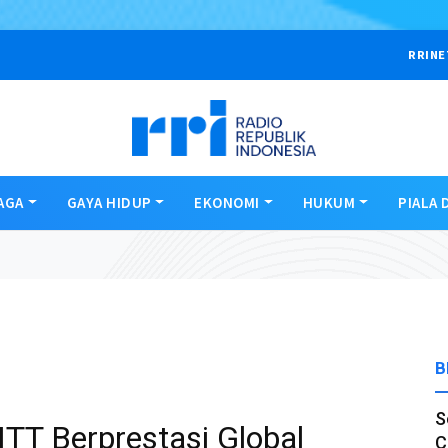
RRINE
AGA
GAYA HIDUP
EKONOMI
HUKUM
PIALA 
B
S
TT Berprestasi Global
C