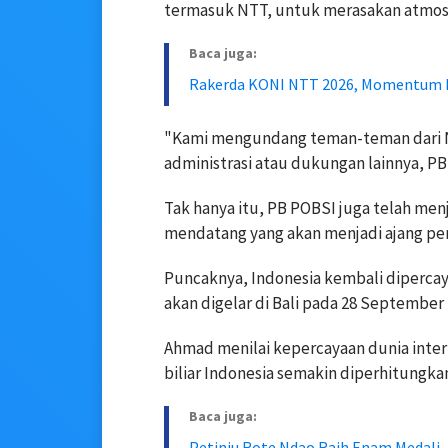
termasuk NTT, untuk merasakan atmosf
Baca juga:
Rakerda KONI NTT 2026, Momentum Ev
"Kami mengundang teman-teman dari NT
administrasi atau dukungan lainnya, 
Tak hanya itu, PB POBSI juga telah me
mendatang yang akan menjadi ajang pem
Puncaknya, Indonesia kembali dipercay
akan digelar di Bali pada 28 September
Ahmad menilai kepercayaan dunia inter
biliar Indonesia semakin diperhitungkan
Baca juga:
Petinju Rote Ndao Raih Enam Medali