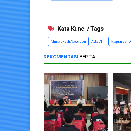
Kata Kunci / Tags
AhmadFadilNasution
AtletNTT
KejuaraanDu
REKOMENDASI
BERITA