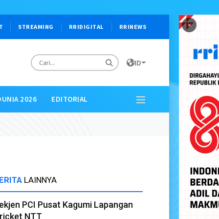
×
T
STREAMING
RRIDIGITAL
RRINEWS
ID
DUNIA 2026
EDITORIAL
ERITA
LAINNYA
ekjen PCI Pusat Kagumi Lapangan
ricket NTT