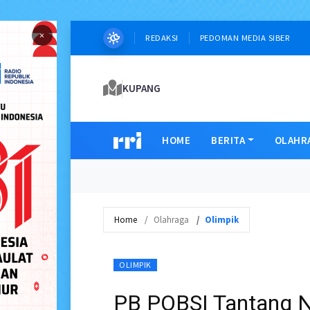
×
REDAKSI
PEDOMAN MEDIA SIBER
KUPANG
HOME
BERITA
OLAHR
Home
Olahraga
Olimpik
OLIMPIK
PB POBSI Tantang N