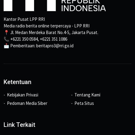
Kantor Pusat LPP RRI
Media radio berita online terpercaya - LPP RRI
📍 Jl. Medan Merdeka Barat No.4-5, Jakarta Pusat.
📞 +6221 350 0584, +6221 351 1086
📩 Pemberitaan: beritapro3@rri.go.id
Ketentuan
Kebijakan Privasi
Tentang Kami
Pedoman Media Siber
Peta Situs
Link Terkait