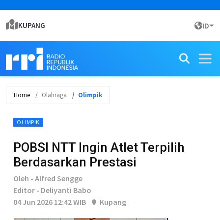
KUPANG
ID
Home
Olahraga
Olimpik
OLIMPIK
POBSI NTT Ingin Atlet Terpilih
Berdasarkan Prestasi
Oleh - Alfred Sengge
Editor - Deliyanti Babo
04 Jun 2026 12:42 WIB
Kupang