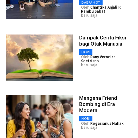
DAERAH 3T
Oleh
Chantika Anjali P.
Rambu Sabati
baru saja
Dampak Cerita Fiksi
bagi Otak Manusia
HOBI
Oleh
Rany Veronica
Soetrisno
baru saja
Mengena Friend
Bombing di Era
Modern
HOBI
Oleh
Rogasianus Nahak
baru saja