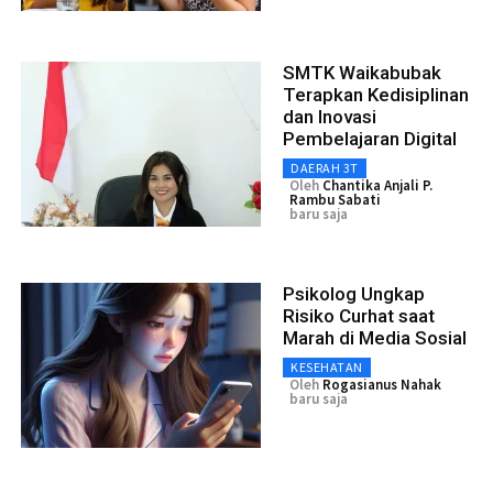
SMTK Waikabubak
Terapkan Kedisiplinan
dan Inovasi
Pembelajaran Digital
DAERAH 3T
Oleh
Chantika Anjali P.
Rambu Sabati
baru saja
Psikolog Ungkap
Risiko Curhat saat
Marah di Media Sosial
KESEHATAN
Oleh
Rogasianus Nahak
baru saja