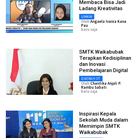
Membaca Bisa Jadi
Ladang Kreativitas
UMKM
Oleh
Angaela Ivania Kana
Pau
baru saja
SMTK Waikabubak
Terapkan Kedisiplinan
dan Inovasi
Pembelajaran Digital
DAERAH 3T
Oleh
Chantika Anjali P.
Rambu Sabati
baru saja
Inspirasi Kepala
Sekolah Muda dalam
Memimpin SMTK
Waikabubak