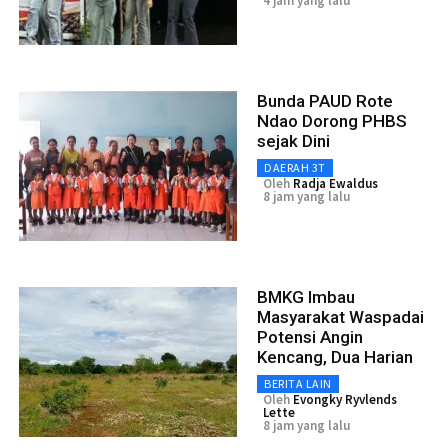
4 jam yang lalu
Bunda PAUD Rote
Ndao Dorong PHBS
sejak Dini
DAERAH 3T
Oleh
Radja Ewaldus
8 jam yang lalu
BMKG Imbau
Masyarakat Waspadai
Potensi Angin
Kencang, Dua Harian
BERITA LAIN
Oleh
Evongky Ryvlends
Lette
8 jam yang lalu