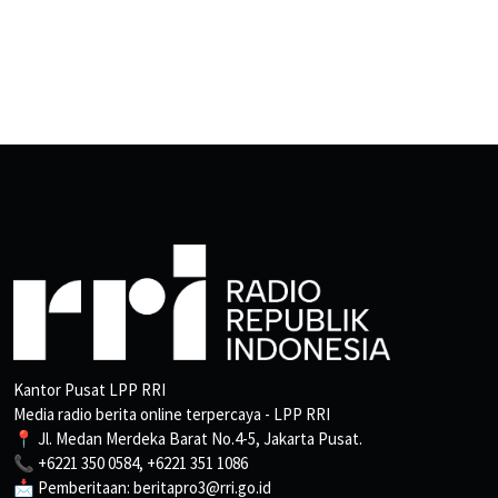
Kantor Pusat LPP RRI
Media radio berita online terpercaya - LPP RRI
📍 Jl. Medan Merdeka Barat No.4-5, Jakarta Pusat.
📞 +6221 350 0584, +6221 351 1086
📩 Pemberitaan: beritapro3@rri.go.id