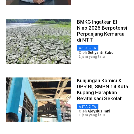
BMKG Ingatkan El
Nino 2026 Berpotensi
Perpanjang Kemarau
di NTT
ASTA CITA
Oleh
Deliyanti Babo
1 jam yang lalu
Kunjungan Komisi X
DPR RI, SMPN 14 Kota
Kupang Harapkan
Revitalisasi Sekolah
ASTA CITA
Oleh
Aloysius Tani
1 jam yang lalu