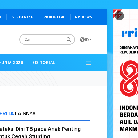
×
T
STREAMING
RRIDIGITAL
RRINEWS
ID
DUNIA 2026
EDITORIAL
ERITA
LAINNYA
eteksi Dini TB pada Anak Penting
ntuk Cegah Stunting