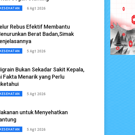
6 Agt 2026
KESEHATAN
elur Rebus Efektif Membantu
enurunkan Berat Badan,Simak
enjelasannya
5 Agt 2026
KESEHATAN
igrain Bukan Sekadar Sakit Kepala,
ni Fakta Menarik yang Perlu
iketahui
5 Agt 2026
KESEHATAN
akanan untuk Menyehatkan
antung
5 Agt 2026
KESEHATAN