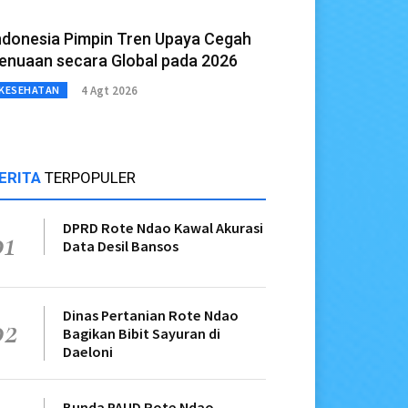
ndonesia Pimpin Tren Upaya Cegah
enuaan secara Global pada 2026
4 Agt 2026
KESEHATAN
ERITA
TERPOPULER
DPRD Rote Ndao Kawal Akurasi
01
Data Desil Bansos
Dinas Pertanian Rote Ndao
02
Bagikan Bibit Sayuran di
Daeloni
Bunda PAUD Rote Ndao