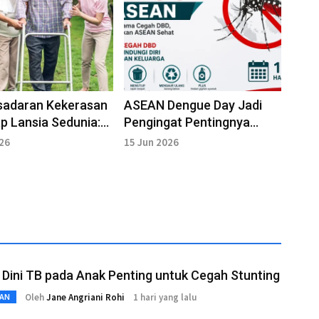
sadaran Kekerasan
ASEAN Dengue Day Jadi
p Lansia Sedunia:
Pengingat Pentingnya
ungan Perlu
Pencegahan DBD
026
15 Jun 2026
at
 Dini TB pada Anak Penting untuk Cegah Stunting
Oleh
Jane Angriani Rohi
1 hari yang lalu
AN