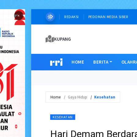
×
REDAKSI
PEDOMAN MEDIA SIBER
KUPANG
HOME
BERITA
OLAHR
Home
Gaya Hidup
Kesehatan
KESEHATAN
Hari Demam Berdar