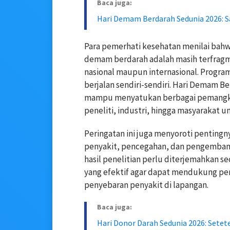
Baca juga:
Hari Demam Berdarah Sedunia 2026: 
Para pemerhati kesehatan menilai bah
demam berdarah adalah masih terfragme
nasional maupun internasional. Program
berjalan sendiri-sendiri. Hari Demam B
mampu menyatukan berbagai pemangku 
peneliti, industri, hingga masyarakat 
Peringatan ini juga menyoroti penting
penyakit, pencegahan, dan pengemban
hasil penelitian perlu diterjemahkan s
yang efektif agar dapat mendukung pe
penyebaran penyakit di lapangan.
Baca juga:
Hari Donor Darah Sedunia 2026: Set