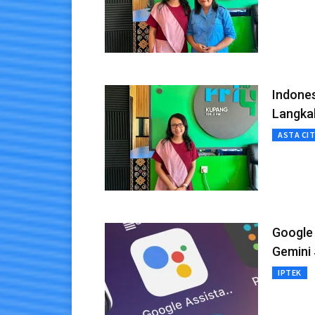
Indones
Langka
ASTA CI
Google 
Gemini 
IPTEK