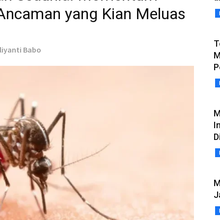
Ancaman yang Kian Meluas
T
eliyanti Babo
M
P
M
I
D
M
J