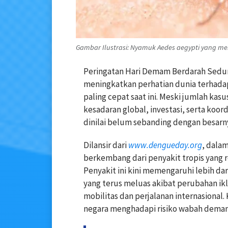
Gambar Ilustrasi: Nyamuk Aedes aegypti yang men
Peringatan Hari Demam Berdarah Sedu
meningkatkan perhatian dunia terhada
paling cepat saat ini. Meski jumlah kas
kesadaran global, investasi, serta ko
dinilai belum sebanding dengan besarn
Dilansir dari
www.dengueday.org
, dala
berkembang dari penyakit tropis yang r
Penyakit ini kini memengaruhi lebih da
yang terus meluas akibat perubahan ikl
mobilitas dan perjalanan internasiona
negara menghadapi risiko wabah dema