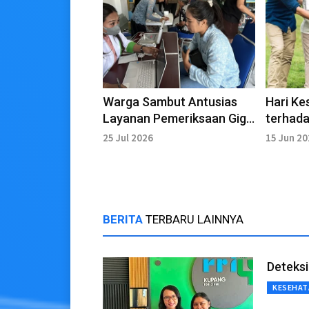
Warga Sambut Antusias
Hari Ke
Layanan Pemeriksaan Gigi
terhada
Gratis Bersama TNI
Perlind
25 Jul 2026
15 Jun 2
Diperku
BERITA
TERBARU LAINNYA
Deteksi
KESEHAT