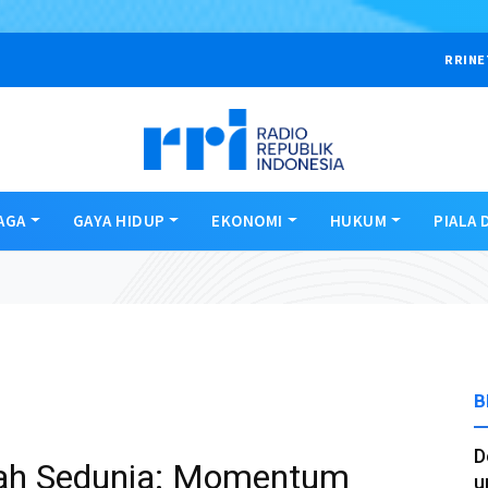
RRINE
AGA
GAYA HIDUP
EKONOMI
HUKUM
PIALA 
B
D
ah Sedunia: Momentum
u