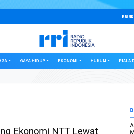
RRINE
AGA
GAYA HIDUP
EKONOMI
HUKUM
PIALA 
B
A
ong Ekonomi NTT Lewat
M