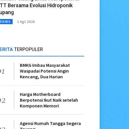
TT Bersama Evolusi Hidroponik
upang
1 Agt 2026
BISNIS
ERITA
TERPOPULER
BMKG Imbau Masyarakat
01
Waspadai Potensi Angin
Kencang, Dua Harian
Harga Motherboard
02
Berpotensi Ikut Naik setelah
Komponen Memori
Agensi Rumah Tangga Segera
03