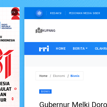
×
REDAKSI
PEDOMAN MEDIA SIBER
KUPANG
HOME
BERITA
OLAHR
Home
Ekonomi
Bisnis
BISNIS
Gubernur Melki Dor