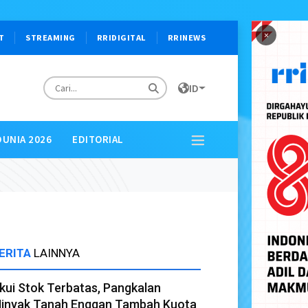
×
T
STREAMING
RRIDIGITAL
RRINEWS
ID
DUNIA 2026
EDITORIAL
ERITA
LAINNYA
kui Stok Terbatas, Pangkalan
inyak Tanah Enggan Tambah Kuota