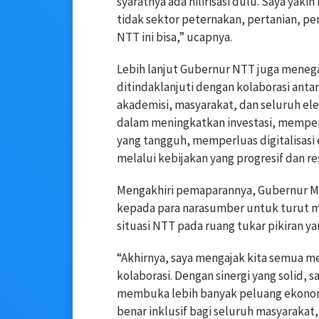
syaratnya ada hilirisasi dulu. Saya yaki
tidak sektor peternakan, pertanian, pe
NTT ini bisa,” ucapnya.
Lebih lanjut Gubernur NTT juga menega
ditindaklanjuti dengan kolaborasi anta
akademisi, masyarakat, dan seluruh el
dalam meningkatkan investasi, memp
yang tangguh, memperluas digitalisasi
melalui kebijakan yang progresif dan re
Mengakhiri pemaparannya, Gubernur Me
kepada para narasumber untuk turut 
situasi NTT pada ruang tukar pikiran y
“Akhirnya, saya mengajak kita semua
kolaborasi. Dengan sinergi yang solid,
membuka lebih banyak peluang ekono
benar inklusif bagi seluruh masyaraka