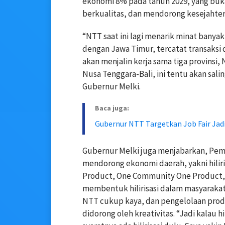
ekonomi 8% pada tahun 2029, yang bukan
berkualitas, dan mendorong kesejahter
“NTT saat ini lagi menarik minat banya
dengan Jawa Timur, tercatat transaksi d
akan menjalin kerja sama tiga provinsi
Nusa Tenggara-Bali, ini tentu akan sal
Gubernur Melki.
Baca juga:
Gubernur NTT Targetkan Job Fair Jad
Gubernur Melki juga menjabarkan, Pem
mendorong ekonomi daerah, yakni hiliris
Product, One Community One Product,
membentuk hilirisasi dalam masyarakat
NTT cukup kaya, dan pengelolaan pro
didorong oleh kreativitas. “Jadi kalau hil