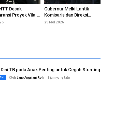
NTT Desak
Gubernur Melki Lantik
ransi Proyek Vila-
Komisaris dan Direksi
n di Wairterang
BUMD, Ini Daftarnya
026
29 Mei 2026
 Dini TB pada Anak Penting untuk Cegah Stunting
Oleh
Jane Angriani Rohi
3 jam yang lalu
AN