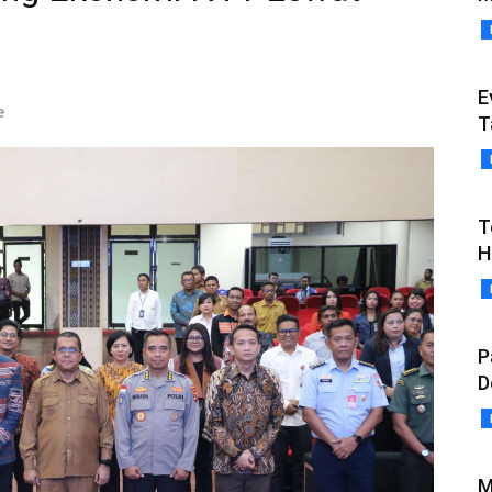
E
e
T
T
H
P
D
M