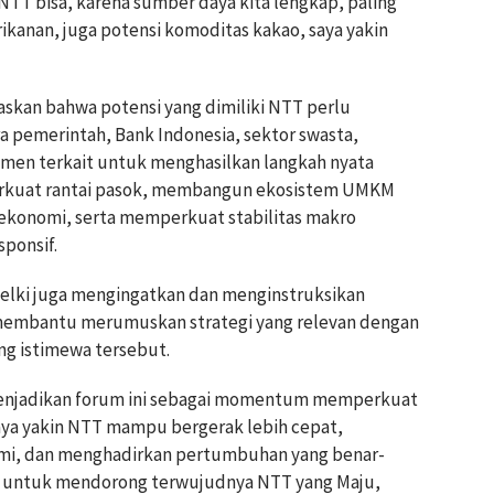
n NTT bisa, karena sumber daya kita lengkap, paling
rikanan, juga potensi komoditas kakao, saya yakin
skan bahwa potensi yang dimiliki NTT perlu
ra pemerintah, Bank Indonesia, sektor swasta,
emen terkait untuk menghasilkan langkah nyata
erkuat rantai pasok, membangun ekosistem UMKM
 ekonomi, serta memperkuat stabilitas makro
sponsif.
lki juga mengingatkan dan menginstruksikan
membantu merumuskan strategi yang relevan dengan
ang istimewa tersebut.
 menjadikan forum ini sebagai momentum memperkuat
 saya yakin NTT mampu bergerak lebih cepat,
mi, dan menghadirkan pertumbuhan yang benar-
t, untuk mendorong terwujudnya NTT yang Maju,