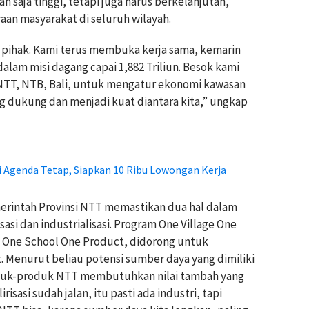
 saja tinggi, tetapi juga harus berkelanjutan,
aan masyarakat di seluruh wilayah.
k pihak. Kami terus membuka kerja sama, kemarin
alam misi dagang capai 1,882 Triliun. Besok kami
, NTT, NTB, Bali, untuk mengatur ekonomi kawasan
ing dukung dan menjadi kuat diantara kita,” ungkap
i Agenda Tetap, Siapkan 10 Ribu Lowongan Kerja
erintah Provinsi NTT memastikan dua hal dalam
asi dan industrialisasi. Program One Village One
 One School One Product, didorong untuk
. Menurut beliau potensi sumber daya yang dimiliki
duk-produk NTT membutuhkan nilai tambah yang
irisasi sudah jalan, itu pasti ada industri, tapi