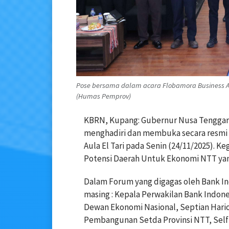
Pose bersama dalam acara Flobamora Business And
(Humas Pemprov)
KBRN, Kupang: Gubernur Nusa Tenggar
menghadiri dan membuka secara resmi 
Aula El Tari pada Senin (24/11/2025). K
Potensi Daerah Untuk Ekonomi NTT yang
Dalam Forum yang digagas oleh Bank Ind
masing : Kepala Perwakilan Bank Indone
Dewan Ekonomi Nasional, Septian Hario
Pembangunan Setda Provinsi NTT, Sel