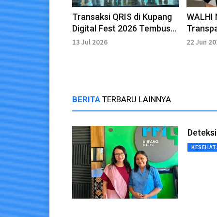
Transaksi QRIS di Kupang
WALHI 
Digital Fest 2026 Tembus
Transpa
9.870, UMKM Raih Rp157
Galanga
13 Jul 2026
22 Jun 2
Juta
Sikka
BERITA
TERBARU LAINNYA
Deteksi
KESEHAT