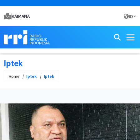
KAIMANA
ID
Iptek
Home
Iptek
Iptek