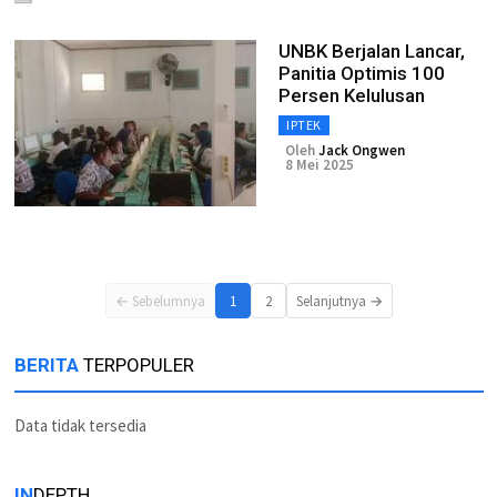
UNBK Berjalan Lancar,
Panitia Optimis 100
Persen Kelulusan
IPTEK
Oleh
Jack Ongwen
8 Mei 2025
← Sebelumnya
1
2
Selanjutnya →
BERITA
TERPOPULER
Data tidak tersedia
IN
DEPTH