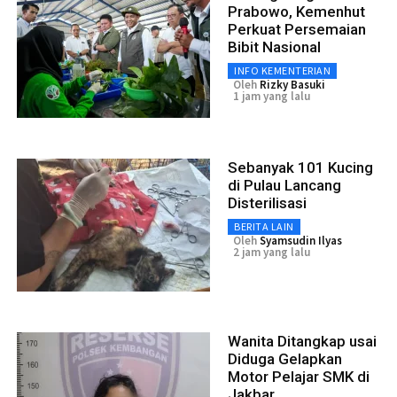
Prabowo, Kemenhut
Perkuat Persemaian
Bibit Nasional
INFO KEMENTERIAN
Oleh
Rizky Basuki
1 jam yang lalu
Sebanyak 101 Kucing
di Pulau Lancang
Disterilisasi
BERITA LAIN
Oleh
Syamsudin Ilyas
2 jam yang lalu
Wanita Ditangkap usai
Diduga Gelapkan
Motor Pelajar SMK di
Jakbar