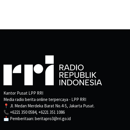
Kantor Pusat LPP RRI
Media radio berita online terpercaya - LPP RRI
📍 Jl. Medan Merdeka Barat No.4-5, Jakarta Pusat.
📞 +6221 350 0584, +6221 351 1086
📩 Pemberitaan: beritapro3@rri.go.id