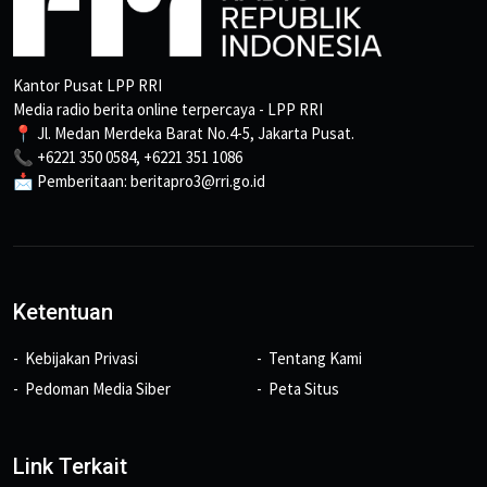
Kantor Pusat LPP RRI
Media radio berita online terpercaya - LPP RRI
📍 Jl. Medan Merdeka Barat No.4-5, Jakarta Pusat.
📞 +6221 350 0584, +6221 351 1086
📩 Pemberitaan: beritapro3@rri.go.id
Ketentuan
Kebijakan Privasi
Tentang Kami
Pedoman Media Siber
Peta Situs
Link Terkait