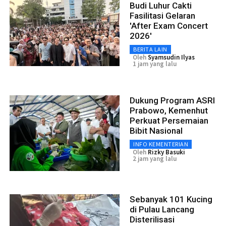
Budi Luhur Cakti
Fasilitasi Gelaran
'After Exam Concert
2026'
BERITA LAIN
Oleh
Syamsudin Ilyas
1 jam yang lalu
Dukung Program ASRI
Prabowo, Kemenhut
Perkuat Persemaian
Bibit Nasional
INFO KEMENTERIAN
Oleh
Rizky Basuki
2 jam yang lalu
Sebanyak 101 Kucing
di Pulau Lancang
Disterilisasi