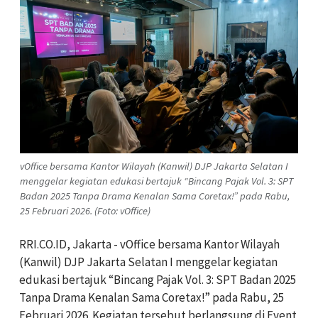
vOffice bersama Kantor Wilayah (Kanwil) DJP Jakarta Selatan I
menggelar kegiatan edukasi bertajuk “Bincang Pajak Vol. 3: SPT
Badan 2025 Tanpa Drama Kenalan Sama Coretax!” pada Rabu,
25 Februari 2026. (Foto: vOffice)
RRI.CO.ID, Jakarta - vOffice bersama Kantor Wilayah
(Kanwil) DJP Jakarta Selatan I menggelar kegiatan
edukasi bertajuk “Bincang Pajak Vol. 3: SPT Badan 2025
Tanpa Drama Kenalan Sama Coretax!” pada Rabu, 25
Februari 2026. Kegiatan tersebut berlangsung di Event