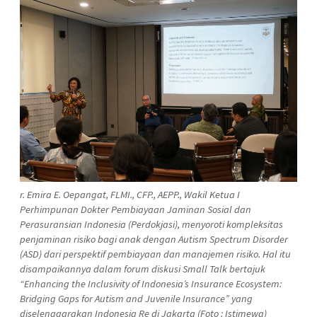
r. Emira E. Oepangat, FLMI., CFP., AEPP., Wakil Ketua I
Perhimpunan Dokter Pembiayaan Jaminan Sosial dan
Perasuransian Indonesia (Perdokjasi), menyoroti kompleksitas
penjaminan risiko bagi anak dengan Autism Spectrum Disorder
(ASD) dari perspektif pembiayaan dan manajemen risiko. Hal itu
disampaikannya dalam forum diskusi Small Talk bertajuk
“Enhancing the Inclusivity of Indonesia’s Insurance Ecosystem:
Bridging Gaps for Autism and Juvenile Insurance” yang
diselenggarakan Indonesia Re di Jakarta (Foto : Istimewa)