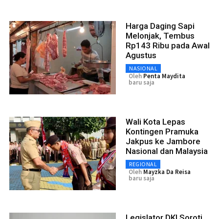
Harga Daging Sapi
Melonjak, Tembus
Rp143 Ribu pada Awal
Agustus
NASIONAL
Oleh
Penta Maydita
baru saja
Wali Kota Lepas
Kontingen Pramuka
Jakpus ke Jambore
Nasional dan Malaysia
REGIONAL
Oleh
Mayzka Da Reisa
baru saja
Legislator DKI Soroti