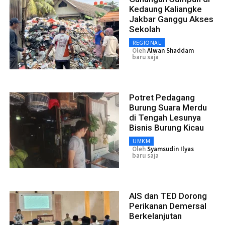
Kedaung Kaliangke
Jakbar Ganggu Akses
Sekolah
REGIONAL
Oleh
Alwan Shaddam
baru saja
Potret Pedagang
Burung Suara Merdu
di Tengah Lesunya
Bisnis Burung Kicau
UMKM
Oleh
Syamsudin Ilyas
baru saja
AIS dan TED Dorong
Perikanan Demersal
Berkelanjutan