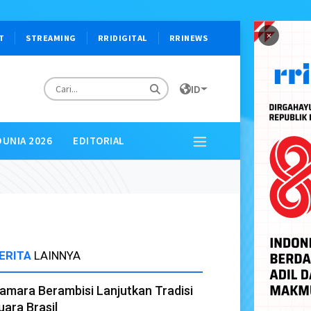
×
T
STREAMING
RRIDIGITAL
RRINEWS
ID
DUNIA 2026
EDITORIAL
ERITA
LAINNYA
amara Berambisi Lanjutkan Tradisi
uara Brasil