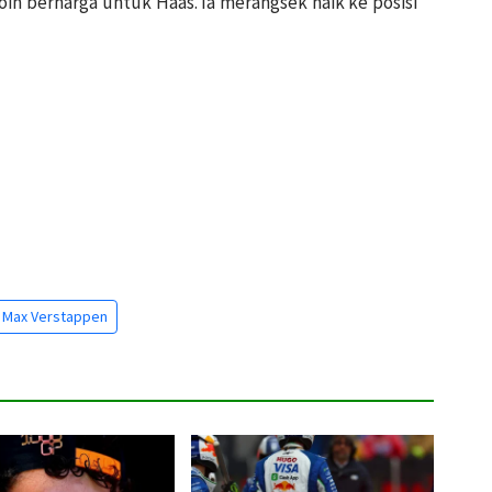
in berharga untuk Haas. Ia merangsek naik ke posisi
Max Verstappen