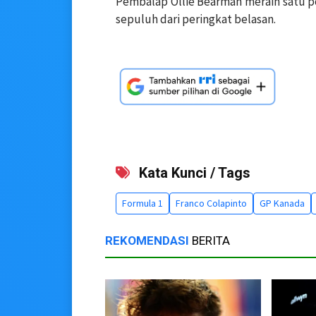
Pembalap Ollie Bearman meraih satu po
sepuluh dari peringkat belasan.
Kata Kunci / Tags
Formula 1
Franco Colapinto
GP Kanada
REKOMENDASI
BERITA