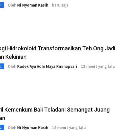
Oleh
Ni Nyoman Kasih
baru saja
L
gi Hidrokoloid Transformasikan Teh Ong Jadi
n Kekinian
Oleh
Kadek Ayu Adhi Maya Rinihapsari
13 menit yang lalu
L
il Kemenkum Bali Teladani Semangat Juang
an
Oleh
Ni Nyoman Kasih
14 menit yang lalu
L