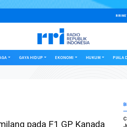
RRINE
AGA
GAYA HIDUP
EKONOMI
HUKUM
PIALA 
B
C
emilang pada F1 GP Kanada
J