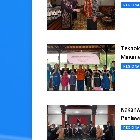
REGIONA
Teknolo
Minuma
REGIONA
Kakanw
Pahlaw
REGIONA