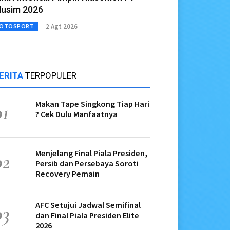
usim 2026
2 Agt 2026
OTOSPORT
ERITA
TERPOPULER
Makan Tape Singkong Tiap Hari
01
? Cek Dulu Manfaatnya
Menjelang Final Piala Presiden,
02
Persib dan Persebaya Soroti
Recovery Pemain
AFC Setujui Jadwal Semifinal
03
dan Final Piala Presiden Elite
2026