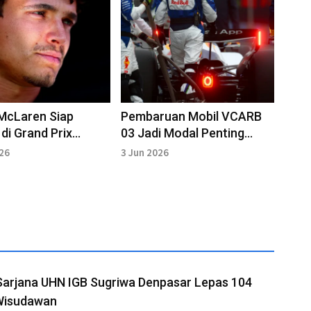
 McLaren Siap
Pembaruan Mobil VCARB
 di Grand Prix
03 Jadi Modal Penting
l
Lindblad Hadapi GP
026
3 Jun 2026
Monaco
Sarjana UHN IGB Sugriwa Denpasar Lepas 104
Wisudawan