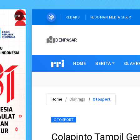
×
REDAKSI
PEDOMAN MEDIA SIBER
DENPASAR
HOME
BERITA
OLAHR
Home
Olahraga
Otosport
OTOSPORT
Colapinto Tampil G