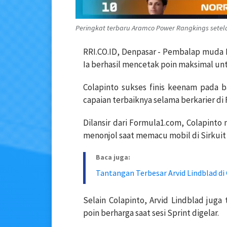
Peringkat terbaru Aramco Power Rangkings setela
RRI.CO.ID, Denpasar - Pembalap muda 
Ia berhasil mencetak poin maksimal unt
Colapinto sukses finis keenam pada b
capaian terbaiknya selama berkarier di 
Dilansir dari Formula1.com, Colapinto 
menonjol saat memacu mobil di Sirkuit
Baca juga:
Tantangan Terbesar Arvid Lindblad di
Selain Colapinto, Arvid Lindblad ju
poin berharga saat sesi Sprint digelar.