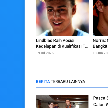
Lindblad Raih Posisi
Norris:
Kedelapan di Kualifikasi F1
Bangkit
Belgia
Spanyo
19 Jul 2026
13 Jun 2
BERITA
TERBARU LAINNYA
Pasca 
Calon 