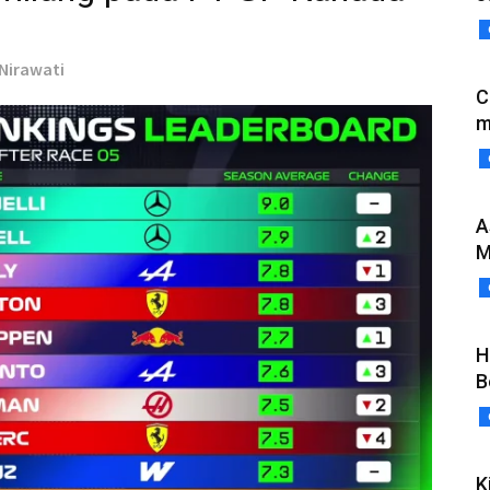
 Nirawati
C
m
A
M
H
B
K