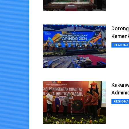
Dorong
Kemenku
REGIONA
Kakanw
Adminis
REGIONA