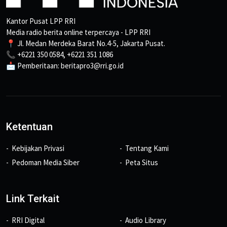
Kantor Pusat LPP RRI
Media radio berita online terpercaya - LPP RRI
📍 Jl. Medan Merdeka Barat No.4-5, Jakarta Pusat.
📞 +6221 350 0584, +6221 351 1086
📩 Pemberitaan: beritapro3@rri.go.id
Ketentuan
Kebijakan Privasi
Tentang Kami
Pedoman Media Siber
Peta Situs
Link Terkait
RRI Digital
Audio Library