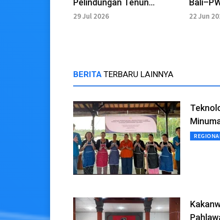
Pelindungan Tenun
Bali–PW
Songket Gelgel
Depan 
29 Jul 2026
22 Jun 2
BERITA
TERBARU LAINNYA
Teknolo
Minuma
REGIONA
Kakanw
Pahlaw