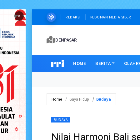
×
REDAKSI
PEDOMAN MEDIA SIBER
DENPASAR
HOME
BERITA
OLAHR
Home
Gaya Hidup
Budaya
BUDAYA
Nilai Harmoni Bali 