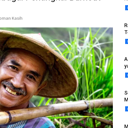
yoman Kasih
R
T
A
y
S
M
M