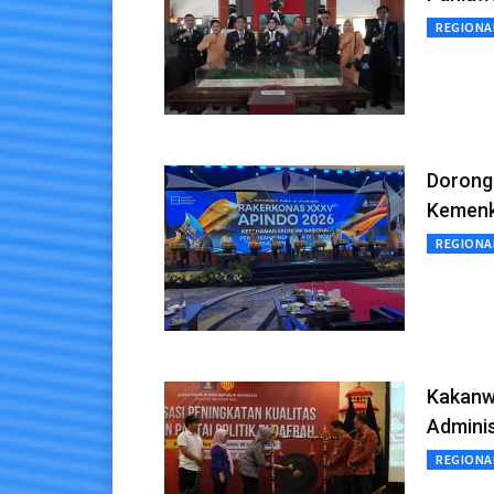
REGIONA
Dorong
Kemenku
REGIONA
Kakanw
Adminis
REGIONA