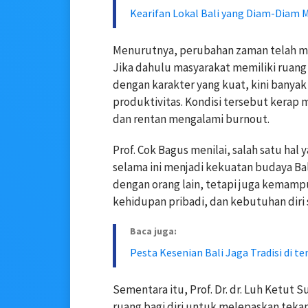
Kearifan Lokal Bali yang Diam-Diam 
Menurutnya, perubahan zaman telah me
Jika dahulu masyarakat memiliki ruang
dengan karakter yang kuat, kini banyak
produktivitas. Kondisi tersebut kera
dan rentan mengalami burnout.
Prof. Cok Bagus menilai, salah satu hal
selama ini menjadi kekuatan budaya Bal
dengan orang lain, tetapi juga kemam
kehidupan pribadi, dan kebutuhan diri s
Baca juga:
Pesta Kesenian Bali Jaga Tradisi di 
Sementara itu, Prof. Dr. dr. Luh Ketu
ruang bagi diri untuk melepaskan tekan