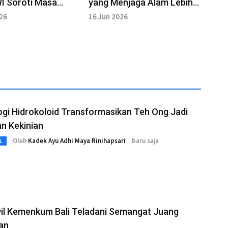
I Soroti Masa
yang Menjaga Alam Lebih
PKB
dari Sekadar Regulasi
026
16 Jun 2026
Hadapi Bencana
gi Hidrokoloid Transformasikan Teh Ong Jadi
n Kekinian
Oleh
Kadek Ayu Adhi Maya Rinihapsari
baru saja
L
il Kemenkum Bali Teladani Semangat Juang
an