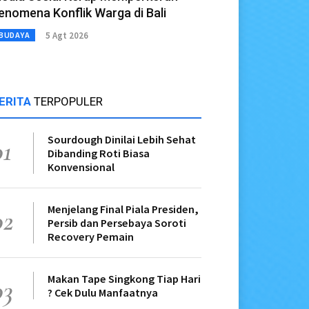
enomena Konflik Warga di Bali
5 Agt 2026
BUDAYA
ERITA
TERPOPULER
Sourdough Dinilai Lebih Sehat
01
Dibanding Roti Biasa
Konvensional
Menjelang Final Piala Presiden,
02
Persib dan Persebaya Soroti
Recovery Pemain
Makan Tape Singkong Tiap Hari
03
? Cek Dulu Manfaatnya