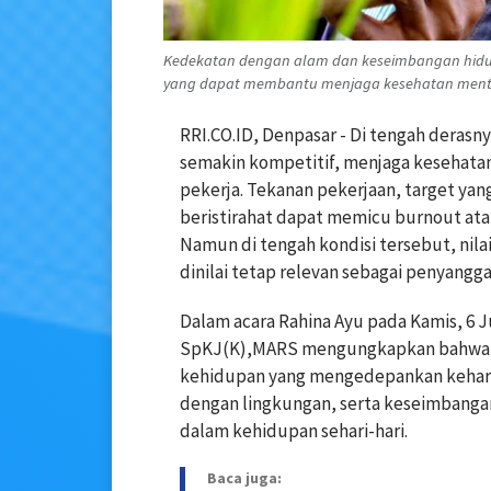
Kedekatan dengan alam dan keseimbangan hidup 
yang dapat membantu menjaga kesehatan mental 
RRI.CO.ID, Denpasar - Di tengah derasn
semakin kompetitif, menjaga kesehata
pekerja. Tekanan pekerjaan, target ya
beristirahat dapat memicu burnout ata
Namun di tengah kondisi tersebut, nila
dinilai tetap relevan sebagai penyangg
Dalam acara Rahina Ayu pada Kamis, 6 Ju
SpKJ(K),MARS mengungkapkan bahwa ma
kehidupan yang mengedepankan kehar
dengan lingkungan, serta keseimbangan
dalam kehidupan sehari-hari.
Baca juga: