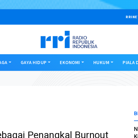
RRINE
AGA
GAYA HIDUP
EKONOMI
HUKUM
PIALA 
B
N
sebagai Penangkal Burnout
K