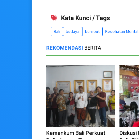
Kata Kunci / Tags
Bali
budaya
burnout
Kesehatan Mental
REKOMENDASI
BERITA
Kemenkum Bali Perkuat
Diskusi