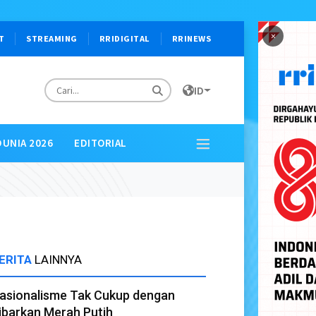
×
T
STREAMING
RRIDIGITAL
RRINEWS
ID
DUNIA 2026
EDITORIAL
ERITA
LAINNYA
asionalisme Tak Cukup dengan
ibarkan Merah Putih