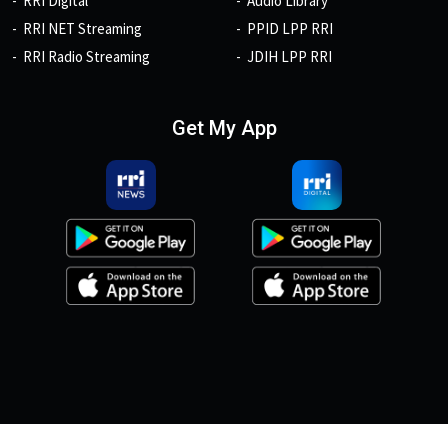
RRI Digital
Audio Library
RRI NET Streaming
PPID LPP RRI
RRI Radio Streaming
JDIH LPP RRI
Get My App