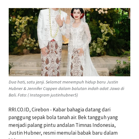
Dua hati, satu janji. Selamat menempuh hidup baru Justin
Hubner & Jennifer Coppen dalam balutan indah adat Jawa di
Bali. Foto: ( Instagram justinhubner5)
RRI.CO.ID, Cirebon - Kabar bahagia datang dari
panggung sepak bola tanah air. Bek tangguh yang
menjadi palang pintu andalan Timnas Indonesia,
Justin Hubner, resmi memulai babak baru dalam