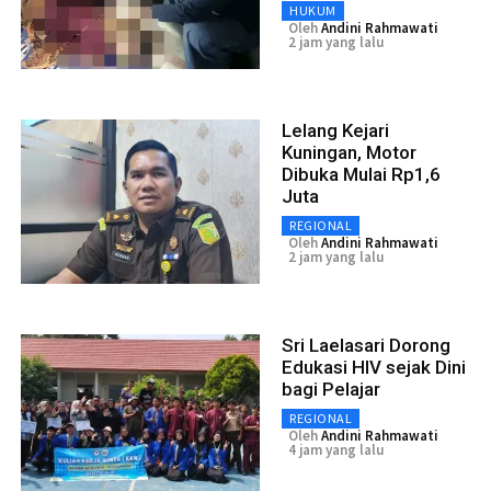
HUKUM
Oleh
Andini Rahmawati
2 jam yang lalu
Lelang Kejari
Kuningan, Motor
Dibuka Mulai Rp1,6
Juta
REGIONAL
Oleh
Andini Rahmawati
2 jam yang lalu
Sri Laelasari Dorong
Edukasi HIV sejak Dini
bagi Pelajar
REGIONAL
Oleh
Andini Rahmawati
4 jam yang lalu