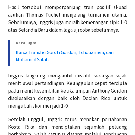
Hasil tersebut memperpanjang tren positif skuad
asuhan Thomas Tuchel menjelang turnamen utama.
Sebelumnya, Inggris juga meraih kemenangan tipis 1-0
atas Selandia Baru dalam laga uji coba sebelumnya.
Baca juga:
Bursa Transfer Soroti Gordon, Tchouameni, dan
Mohamed Salah
Inggris langsung mengambil inisiatif serangan sejak
menit awal pertandingan. Keunggulan cepat tercipta
pada menit kesembilan ketika umpan Anthony Gordon
diselesaikan dengan baik oleh Declan Rice untuk
mengubah skor menjadi 1-0.
Setelah unggul, Inggris terus menekan pertahanan
Kosta Rika dan menciptakan sejumlah peluang
berbahaya. Salah satunya datang melalui tendangan