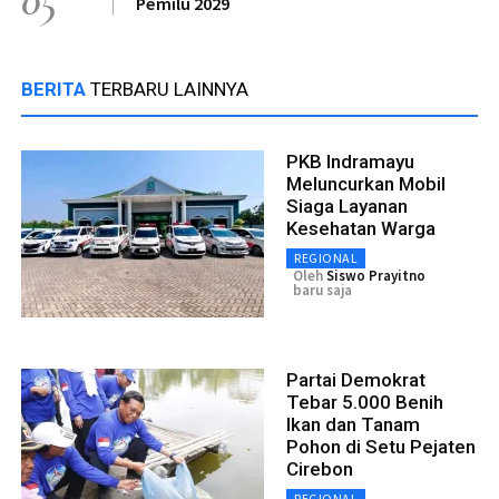
05
Pemilu 2029
BERITA
TERBARU LAINNYA
PKB Indramayu
Meluncurkan Mobil
Siaga Layanan
Kesehatan Warga
REGIONAL
Oleh
Siswo Prayitno
baru saja
Partai Demokrat
Tebar 5.000 Benih
Ikan dan Tanam
Pohon di Setu Pejaten
Cirebon
REGIONAL