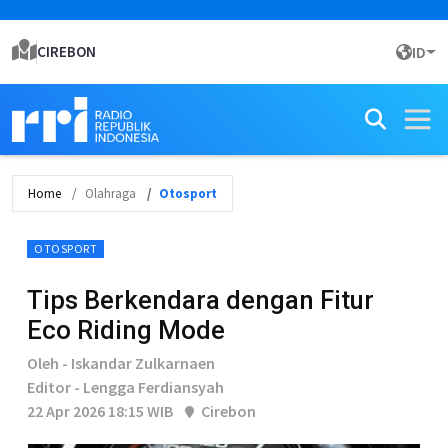
CIREBON
ID
Home
Olahraga
Otosport
OTOSPORT
Tips Berkendara dengan Fitur
Eco Riding Mode
Oleh - Iskandar Zulkarnaen
Editor - Lengga Ferdiansyah
22 Apr 2026 18:15 WIB
Cirebon