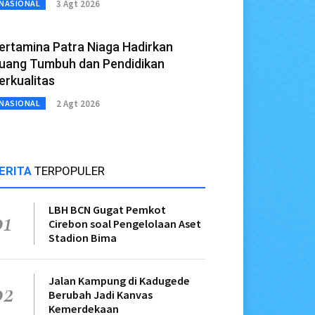
3 Agt 2026
NASIONAL
ertamina Patra Niaga Hadirkan
uang Tumbuh dan Pendidikan
erkualitas
2 Agt 2026
NASIONAL
ERITA
TERPOPULER
LBH BCN Gugat Pemkot
01
Cirebon soal Pengelolaan Aset
Stadion Bima
Jalan Kampung di Kadugede
02
Berubah Jadi Kanvas
Kemerdekaan