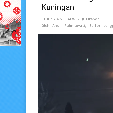
Kuningan
01 Jun 2026 09:41 WIB
Cirebon
Oleh - Andini Rahmawati,
Editor - Len