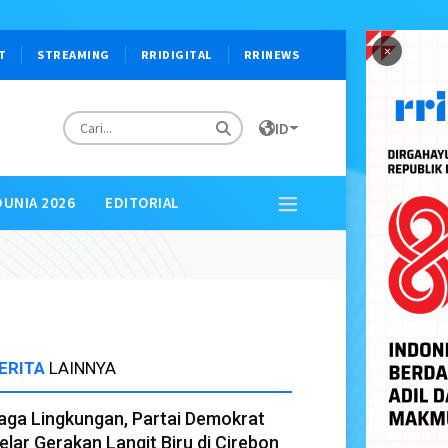
×
T
STREAMING
RRIDIGITAL
RRINEWS
ID
DUNIA 2026
EDITORIAL
ERITA
LAINNYA
aga Lingkungan, Partai Demokrat
elar Gerakan Langit Biru di Cirebon