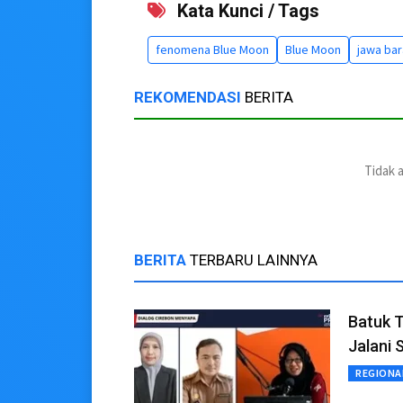
Kata Kunci / Tags
fenomena Blue Moon
Blue Moon
jawa bar
REKOMENDASI
BERITA
Tidak 
BERITA
TERBARU LAINNYA
Batuk T
Jalani 
REGIONA