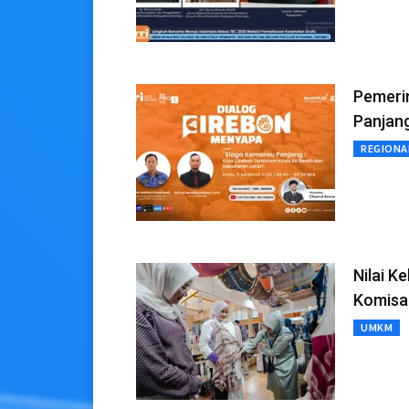
Pemeri
Panjang
REGIONA
Nilai K
Komisa
UMKM