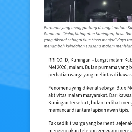
Purnama yang menggantung di langit malam Ku
Bunderan Cijoho, Kabupaten Kuningan, Jawa Ba
yang dikenal sebagai Blue Moon menjadi daya tarik
menambah keindahan suasana malam menjelang 
RRI.CO.ID, Kuningan – Langit malam K
Mei 2026 ,malam. Bulan purnama yang b
perhatian warga yang melintas di kawas
Fenomena yang dikenal sebagai Blue M
aktivitas malam masyarakat. Dari kawas
Kuningan tersebut, bulan terlihat men
memancar di antara lapisan awan tipis.
Tak sedikit warga yang berhenti seje
menggunakan telepon genggam mereka. 