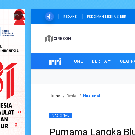
×
REDAKSI
PEDOMAN MEDIA SIBER
CIREBON
HOME
BERITA
OLAHR
Home
Berita
Nasional
NASIONAL
Purnama Langka Bl