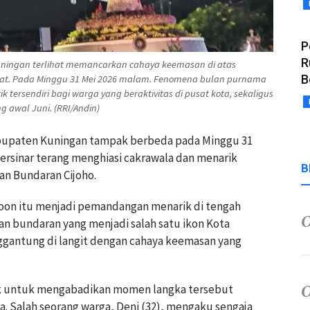
P
R
ningan terlihat memancarkan cahaya keemasan di atas
B
rat. Pada Minggu 31 Mei 2026 malam. Fenomena bulan purnama
 tersendiri bagi warga yang beraktivitas di pusat kota, sekaligus
awal Juni. (RRI/Andin)
abupaten Kuningan tampak berbeda pada Minggu 31
ersinar terang menghiasi cakrawala dan menarik
B
an Bundaran Cijoho.
oon itu menjadi pemandangan menarik di tengah
an bundaran yang menjadi salah satu ikon Kota
ggantung di langit dengan cahaya keemasan yang
nak untuk mengabadikan momen langka tersebut
Salah seorang warga, Deni (32), mengaku sengaja