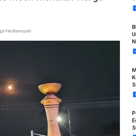
B
gga Ferdiansyah
U
N
M
K
S
P
E
S