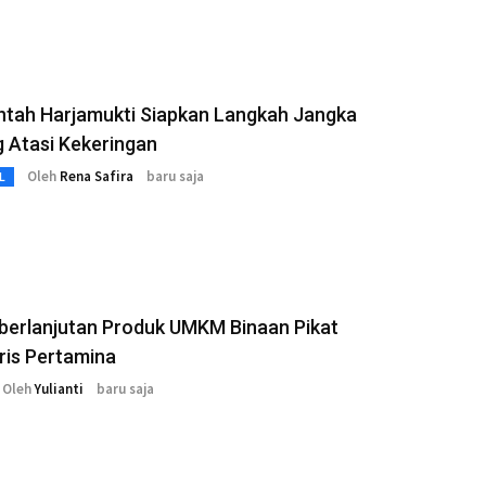
ntah Harjamukti Siapkan Langkah Jangka
 Atasi Kekeringan
Oleh
Rena Safira
baru saja
L
eberlanjutan Produk UMKM Binaan Pikat
ris Pertamina
Oleh
Yulianti
baru saja