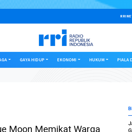
RRINE
AGA
GAYA HIDUP
EKONOMI
HUKUM
PIALA 
B
J
ue Moon Memikat Warga
G