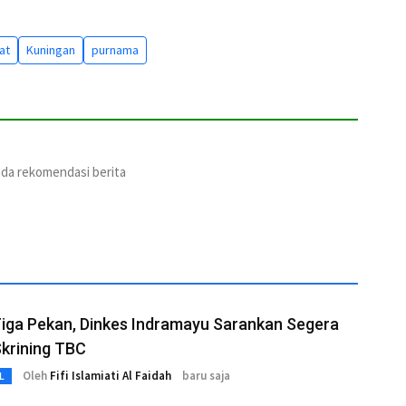
at
Kuningan
purnama
ada rekomendasi berita
iga Pekan, Dinkes Indramayu Sarankan Segera
Skrining TBC
Oleh
Fifi Islamiati Al Faidah
baru saja
L