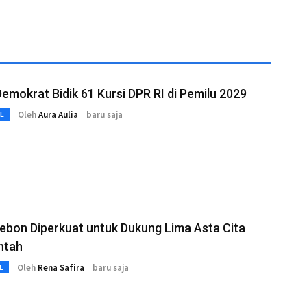
Demokrat Bidik 61 Kursi DPR RI di Pemilu 2029
Oleh
Aura Aulia
baru saja
L
ebon Diperkuat untuk Dukung Lima Asta Cita
ntah
Oleh
Rena Safira
baru saja
L