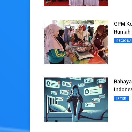
GPM Ko
Rumah 
REGIONA
Bahaya 
Indone
IPTEK