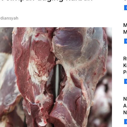
rdiansyah
M
M
R
K
P
N
A
N