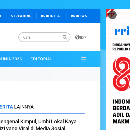
×
T
STREAMING
RRIDIGITAL
RRINEWS
ID
DUNIA 2026
EDITORIAL
ERITA
LAINNYA
engenal Kimpul, Umbi Lokal Kaya
izi yang Viral di Media Sosial