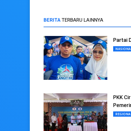
BERITA
TERBARU LAINNYA
Partai 
NASIONA
PKK Cir
Pemeri
REGIONA