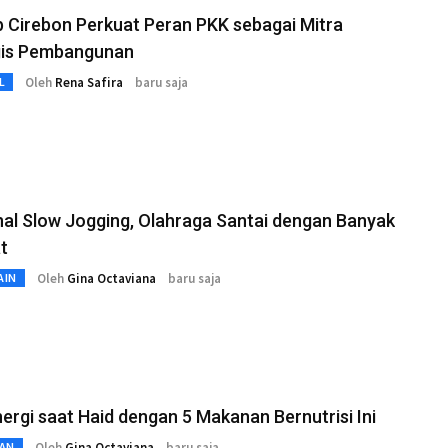
 Cirebon Perkuat Peran PKK sebagai Mitra
gis Pembangunan
Oleh
Rena Safira
baru saja
L
al Slow Jogging, Olahraga Santai dengan Banyak
t
Oleh
Gina Octaviana
baru saja
AIN
ergi saat Haid dengan 5 Makanan Bernutrisi Ini
Oleh
Gina Octaviana
baru saja
AN