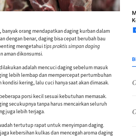
M
K
iba, banyak orang mendapatkan daging kurban dalam
pan dengan benar, daging bisa cepat berubah bau
 penting mengetahui
tips praktis simpan daging
an aman dikonsumsi.
B
g dilakukan adalah mencuci daging sebelum masuk
daging lebih lembap dan mempercepat pertumbuhan
kondisi kering, lalu cuci hanya saat akan dimasak.
i beberapa porsi kecil sesuai kebutuhan memasak.
ing secukupnya tanpa harus mencairkan seluruh
g juga lebih terjaga.
wadah tertutup rapat untuk menyimpan daging.
aga kebersihan kulkas dan mencegah aroma daging