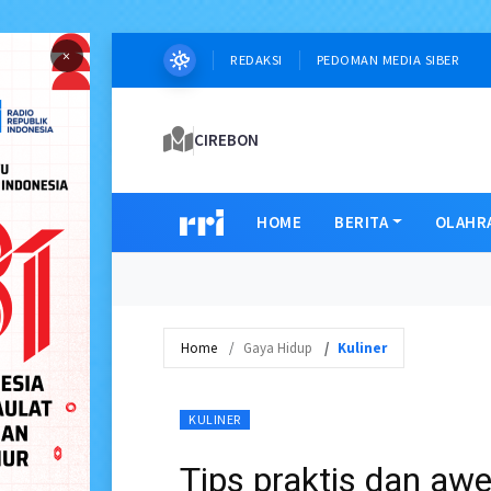
×
REDAKSI
PEDOMAN MEDIA SIBER
CIREBON
HOME
BERITA
OLAHR
Home
Gaya Hidup
Kuliner
KULINER
Tips praktis dan aw