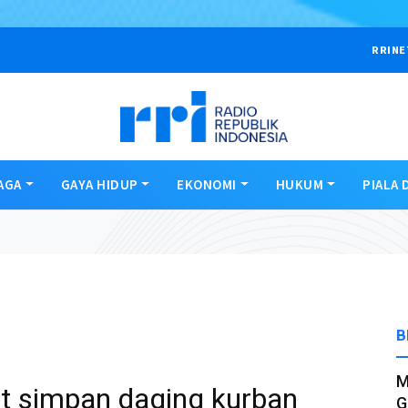
RRINE
AGA
GAYA HIDUP
EKONOMI
HUKUM
PIALA 
B
M
et simpan daging kurban
G