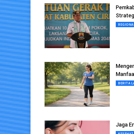
Pemkab
Strate
REGIONA
Mengen
Manfaa
BERITA L
Jaga En
KESEHAT