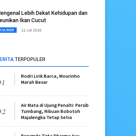
engenal Lebih Dekat Kehidupan dan
eunikan Ikan Cucut
22 Jul 2026
KULINER
ERITA
TERPOPULER
Rodri Lirik Barca, Mourinho
01
Marah Besar
Air Mata di Ujung Penalti: Persib
02
Tumbang, Ribuan Bobotoh
Majalengka Tetap Setia
Perumda Tirta Dharma Ayu