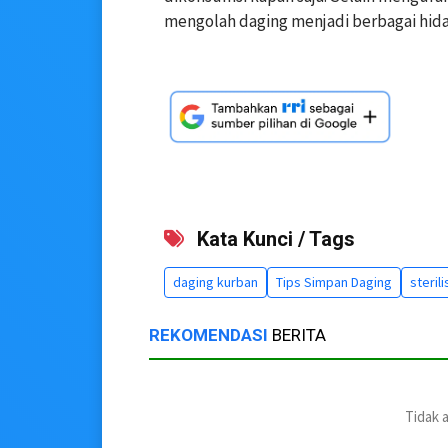
mengolah daging menjadi berbagai hida
Kata Kunci / Tags
daging kurban
Tips Simpan Daging
steril
REKOMENDASI
BERITA
Tidak 