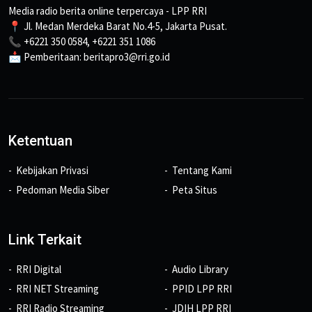
Media radio berita online terpercaya - LPP RRI
📍 Jl. Medan Merdeka Barat No.4-5, Jakarta Pusat.
📞 +6221 350 0584, +6221 351 1086
📩 Pemberitaan: beritapro3@rri.go.id
Ketentuan
Kebijakan Privasi
Tentang Kami
Pedoman Media Siber
Peta Situs
Link Terkait
RRI Digital
Audio Library
RRI NET Streaming
PPID LPP RRI
RRI Radio Streaming
JDIH LPP RRI