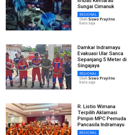
imbas Kemarau
Sungai Cimanuk
REGIONAL
Oleh
Siswo Prayitno
baru saja
Damkar Indramayu
Evakuasi Ular Sanca
Sepanjang 5 Meter di
Singajaya
REGIONAL
Oleh
Siswo Prayitno
baru saja
R. Listio Wimana
Terpilih Aklamasi
Pimpin MPC Pemuda
Pancasila Indramayu
REGIONAL