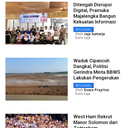
Ditengah Disrupsi
Digital, Pramuka
Majalengka Bangun
Kekuatan Informasi
REGIONAL
Oleh
Jaja Sumarja
baru saja
Waduk Cipancuh
Dangkal, Politisi
Gerindra Minta BBWS
Lakukan Pengerukan
REGIONAL
Oleh
Siswo Prayitno
baru saja
West Ham Rekrut
Manor Solomon dari
Tottenham