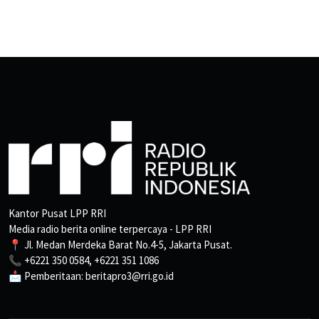
Kantor Pusat LPP RRI
Media radio berita online terpercaya - LPP RRI
📍 Jl. Medan Merdeka Barat No.4-5, Jakarta Pusat.
📞 +6221 350 0584, +6221 351 1086
📩 Pemberitaan: beritapro3@rri.go.id