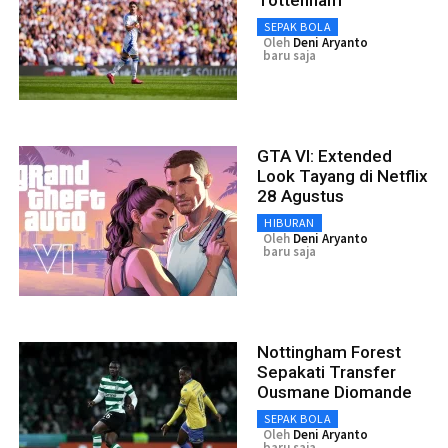
SEPAK BOLA
Oleh
Deni Aryanto
baru saja
GTA VI: Extended
Look Tayang di Netflix
28 Agustus
HIBURAN
Oleh
Deni Aryanto
baru saja
Nottingham Forest
Sepakati Transfer
Ousmane Diomande
SEPAK BOLA
Oleh
Deni Aryanto
baru saja