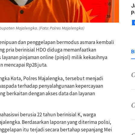
J
P
upaten Majalengka. (Foto: Polres Majalengka)
 penipuan dan penggelapan bermodus asmara kembali
ang pria berinisial HDO diduga memanfaatkan
B
ayanan pinjaman online (pinjol) milik kekasihnya
n mencapai Rp28 juta.
engka Kota, Polres Majalengka, tersebut menjadi
h waspada terhadap penyalahgunaan kepercayaan
ng berkaitan dengan akses data dan layanan
asiswi berusia 22 tahun berinisial K, warga
alengka. Berdasarkan laporan yang diterima polisi,
ggelapan itu terjadi secara bertahap sepanjang Mei