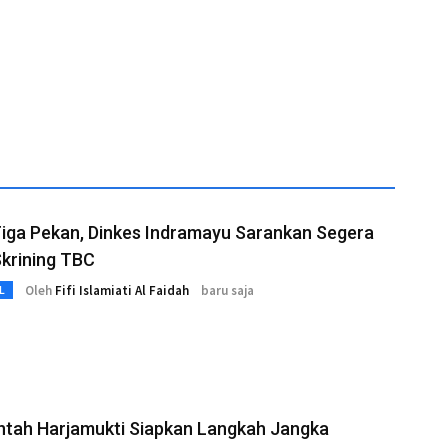
iga Pekan, Dinkes Indramayu Sarankan Segera
Skrining TBC
Oleh
Fifi Islamiati Al Faidah
baru saja
L
ntah Harjamukti Siapkan Langkah Jangka