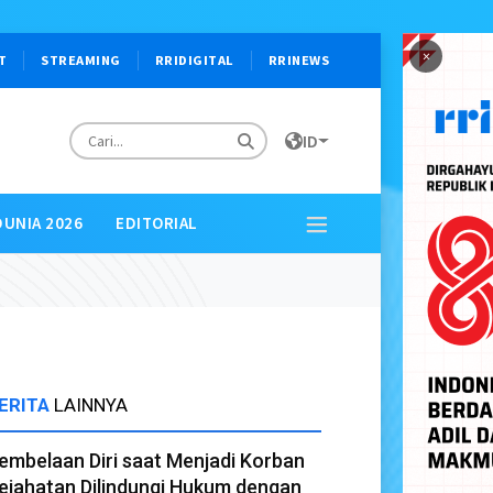
×
T
STREAMING
RRIDIGITAL
RRINEWS
ID
DUNIA 2026
EDITORIAL
ERITA
LAINNYA
embelaan Diri saat Menjadi Korban
ejahatan Dilindungi Hukum dengan