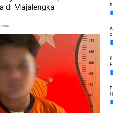
S
ya di Majalengka
mpena
A
D
P
P
P
H