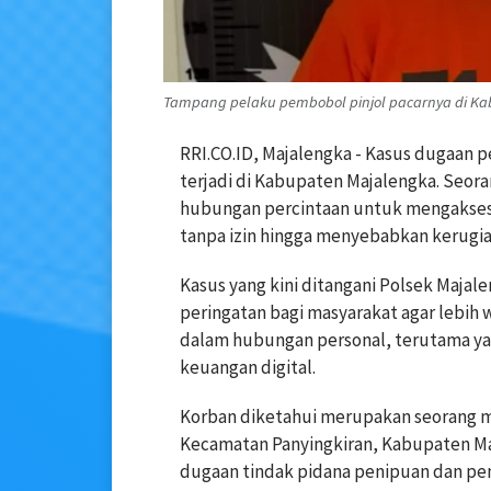
Tampang pelaku pembobol pinjol pacarnya di Kab
RRI.CO.ID, Majalengka - Kasus dugaan
terjadi di Kabupaten Majalengka. Seor
hubungan percintaan untuk mengakses l
tanpa izin hingga menyebabkan kerugia
Kasus yang kini ditangani Polsek Majal
peringatan bagi masyarakat agar lebi
dalam hubungan personal, terutama ya
keuangan digital.
Korban diketahui merupakan seorang mah
Kecamatan Panyingkiran, Kabupaten Maj
dugaan tindak pidana penipuan dan pen