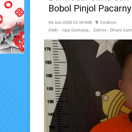
Bobol Pinjol Pacarn
04 Jun 2026 15:30 WIB
Cirebon
Oleh - Jaja Sumarja,
Editor - Dhani Su