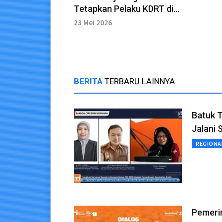
Tetapkan Pelaku KDRT di
Kadipaten sebagai
23 Mei 2026
Tersangka
BERITA
TERBARU LAINNYA
Batuk T
Jalani 
REGIONA
Pemeri