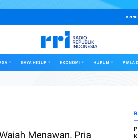
RRINE
AGA
GAYA HIDUP
EKONOMI
HUKUM
PIALA 
B
P
 Wajah Menawan, Pria
K